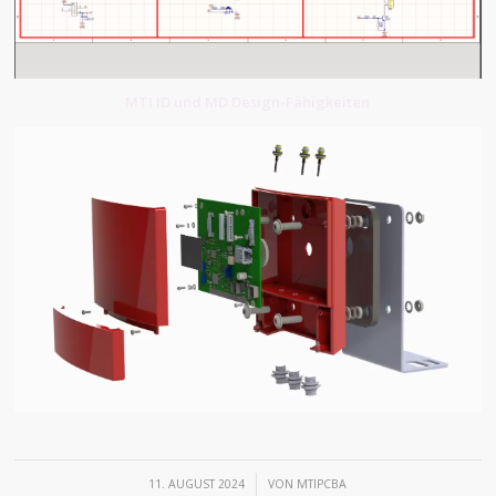
MTI ID und MD Design-Fähigkeiten
/
11. AUGUST 2024
VON
MTIPCBA