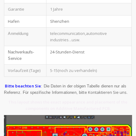
Garantie
1 Jahre
Hafen
Shenzhen
telecommunication,automotive
Anmeldung
industries
...usw.
24-Stunden-Dienst
Nachverkaufs-
Service
Vorlaufzeit (Tage)
5-15(noch zu verhandeln)
Bitte beachten Sie
: Die Daten in der obigen Tabelle dienen nur als
Kontaktieren Sie uns
Referenz. Für spezifische Informationen, bitte
.
This layout shows the exact appearance and placement of the
components on Additive Manufactured PCB.