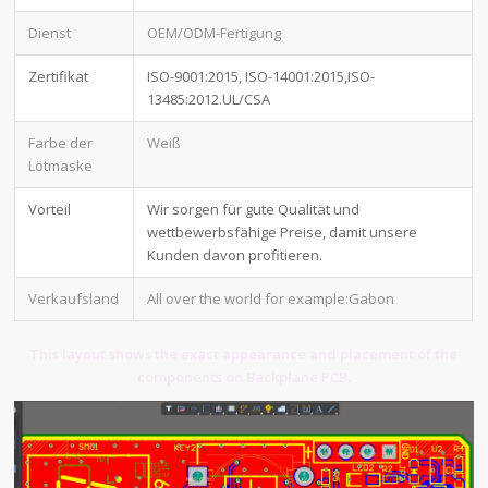
Dienst
OEM/ODM-Fertigung
Zertifikat
ISO-9001:2015, ISO-14001:2015,ISO-
13485:2012.UL/CSA
Farbe der
Weiß
Lötmaske
Vorteil
Wir sorgen für gute Qualität und
wettbewerbsfähige Preise, damit unsere
Kunden davon profitieren.
Verkaufsland
All over the world for example:Gabon
This layout shows the exact appearance and placement of the
components on Backplane PCB.