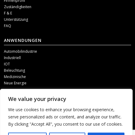
Firmenprofil
Zuständigkeiten
F & E
Unterstützung
FAQ
ANWENDUNGEN
Automobilindustrie
Industriell
IOT
Beleuchtung
Medizinische
Neue Energie
SOZIALE MEDIEN
We value your privacy
Um unsere Updates zu erhalten, kontaktieren Sie uns bitte über einen der
We use cookies to enhance your browsing experience,
folgenden Kanäle.
serve personalized ads or content, and analyze our traffic.
By clicking "Accept All", you consent to our use of cookies.
1