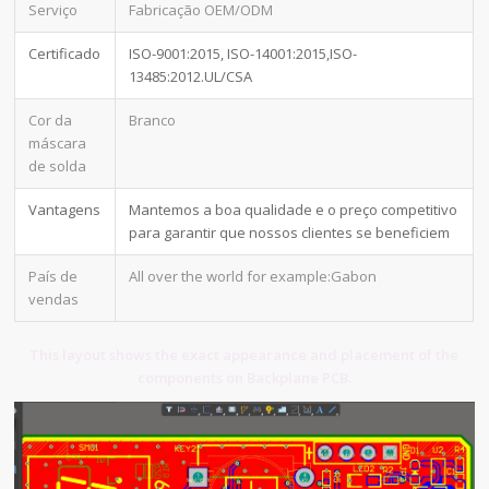
Serviço
Fabricação OEM/ODM
Certificado
ISO-9001:2015, ISO-14001:2015,ISO-
13485:2012.UL/CSA
Cor da
Branco
máscara
de solda
Vantagens
Mantemos a boa qualidade e o preço competitivo
para garantir que nossos clientes se beneficiem
País de
All over the world for example:Gabon
vendas
This layout shows the exact appearance and placement of the
components on Backplane PCB.