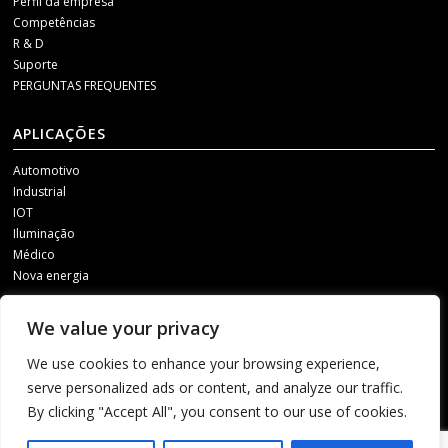
Perfil da empresa
Competências
R & D
Suporte
PERGUNTAS FREQUENTES
APLICAÇÕES
Automotivo
Industrial
IOT
Iluminação
Médico
Nova energia
MÍDIA SOCIAL
We value your privacy
Para receber nossas atualizações, entre em contato conosco por meio de
We use cookies to enhance your browsing experience,
um dos seguintes canais.
serve personalized ads or content, and analyze our traffic.
By clicking "Accept All", you consent to our use of cookies.
1