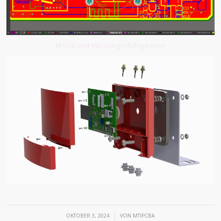
MTI ID und MD Design-Fähigkeiten
/
OKTOBER 3, 2024
VON
MTIPCBA