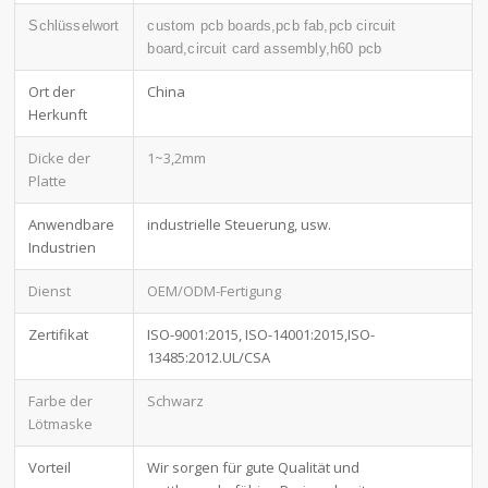
Schlüsselwort
custom pcb boards,pcb fab,pcb circuit
board,circuit card assembly,h60 pcb
Ort der
China
Herkunft
Dicke der
1~3,2mm
Platte
Anwendbare
industrielle Steuerung, usw.
Industrien
Dienst
OEM/ODM-Fertigung
Zertifikat
ISO-9001:2015, ISO-14001:2015,ISO-
13485:2012.UL/CSA
Farbe der
Schwarz
Lötmaske
Vorteil
Wir sorgen für gute Qualität und