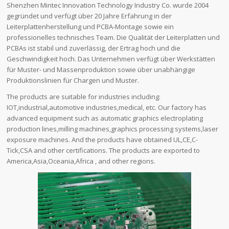
Shenzhen Mintec Innovation Technology Industry Co. wurde 2004
gegründet und verfügt über 20 Jahre Erfahrung in der
Leiterplattenherstellung und PCBA-Montage sowie ein
professionelles technisches Team. Die Qualität der Leiterplatten und
PCBAs ist stabil und zuverlässig, der Ertrag hoch und die
Geschwindigkeit hoch. Das Unternehmen verfügt über Werkstätten
für Muster- und Massenproduktion sowie über unabhängige
Produktionslinien für Chargen und Muster.
The products are suitable for industries including:
IOT,industrial,automotive industries,medical, etc. Our factory has
advanced equipment such as automatic graphics electroplating
production lines,milling machines,graphics processing systems,laser
exposure machines. And the products have obtained UL,CE,C-
Tick,CSA and other certifications. The products are exported to
America,Asia,Oceania,Africa , and other regions.