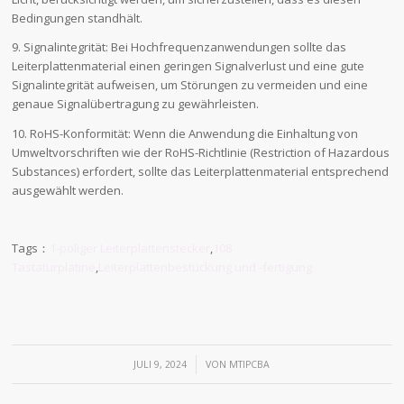
Bedingungen standhält.
9. Signalintegrität: Bei Hochfrequenzanwendungen sollte das
Leiterplattenmaterial einen geringen Signalverlust und eine gute
Signalintegrität aufweisen, um Störungen zu vermeiden und eine
genaue Signalübertragung zu gewährleisten.
10. RoHS-Konformität: Wenn die Anwendung die Einhaltung von
Umweltvorschriften wie der RoHS-Richtlinie (Restriction of Hazardous
Substances) erfordert, sollte das Leiterplattenmaterial entsprechend
ausgewählt werden.
Tags：
1-poliger Leiterplattenstecker
,
108
Tastaturplatine
,
Leiterplattenbestückung und -fertigung
/
JULI 9, 2024
VON
MTIPCBA