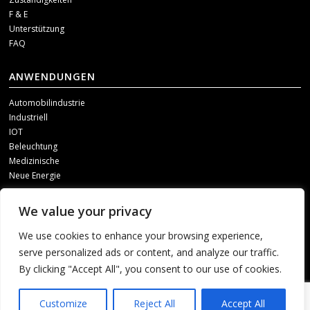
F & E
Unterstützung
FAQ
ANWENDUNGEN
Automobilindustrie
Industriell
IOT
Beleuchtung
Medizinische
Neue Energie
SOZIALE MEDIEN
We value your privacy
Um unsere Updates zu erhalten, kontaktieren Sie uns bitte über einen der
We use cookies to enhance your browsing experience,
folgenden Kanäle.
serve personalized ads or content, and analyze our traffic.
By clicking "Accept All", you consent to our use of cookies.
1
Customize
Reject All
Accept All