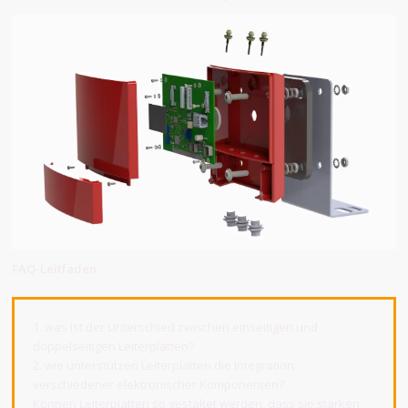
FAQ-Leitfaden
1. was ist der Unterschied zwischen einseitigen und
doppelseitigen Leiterplatten?
2. wie unterstützen Leiterplatten die Integration
verschiedener elektronischer Komponenten?
Können Leiterplatten so gestaltet werden, dass sie starken