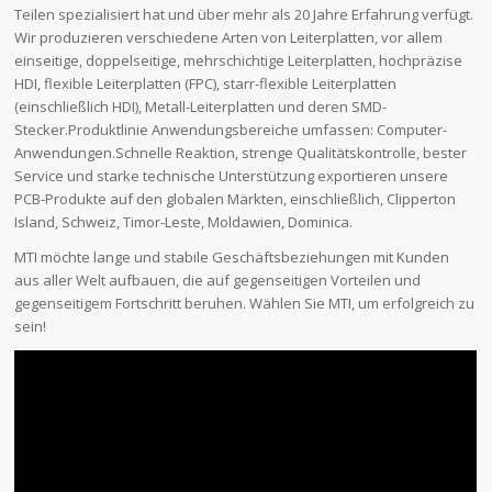
Teilen spezialisiert hat und über mehr als 20 Jahre Erfahrung verfügt.
Wir produzieren verschiedene Arten von Leiterplatten, vor allem
einseitige, doppelseitige, mehrschichtige Leiterplatten, hochpräzise
HDI, flexible Leiterplatten (FPC), starr-flexible Leiterplatten
(einschließlich HDI), Metall-Leiterplatten und deren SMD-
Stecker.Produktlinie Anwendungsbereiche umfassen: Computer-
Anwendungen.Schnelle Reaktion, strenge Qualitätskontrolle, bester
Service und starke technische Unterstützung exportieren unsere
PCB-Produkte auf den globalen Märkten, einschließlich, Clipperton
Island, Schweiz, Timor-Leste, Moldawien, Dominica.
MTI möchte lange und stabile Geschäftsbeziehungen mit Kunden
aus aller Welt aufbauen, die auf gegenseitigen Vorteilen und
gegenseitigem Fortschritt beruhen. Wählen Sie MTI, um erfolgreich zu
sein!