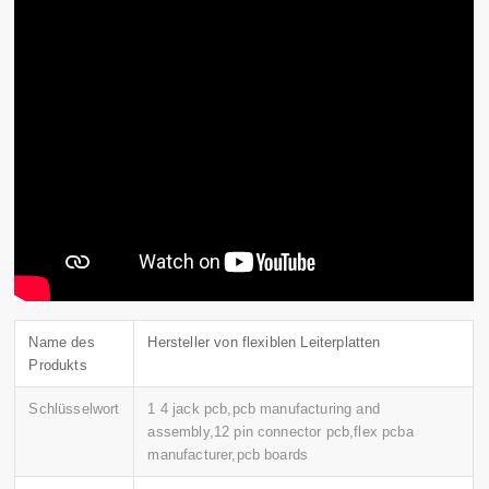
Name des
Hersteller von flexiblen Leiterplatten
Produkts
Schlüsselwort
1 4 jack pcb,pcb manufacturing and
assembly,12 pin connector pcb,flex pcba
manufacturer,pcb boards