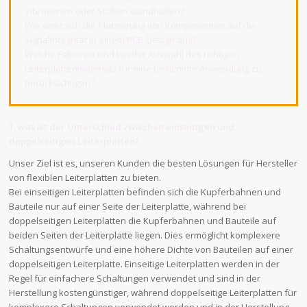
Vibrationen oder Stößen standhalten?
Wie wirkt sich die Platzierung von Komponenten auf die
Signalintegrität in einem PCB-Design aus?
Welche Faktoren sind bei der Auswahl des richtigen
Leiterplattenmaterials für eine bestimmte Anwendung zu
berücksichtigen?
1. was ist der Unterschied zwischen einseitigen und
doppelseitigen Leiterplatten?
Unser Ziel ist es, unseren Kunden die besten Lösungen für Hersteller
von flexiblen Leiterplatten zu bieten.
Bei einseitigen Leiterplatten befinden sich die Kupferbahnen und
Bauteile nur auf einer Seite der Leiterplatte, während bei
doppelseitigen Leiterplatten die Kupferbahnen und Bauteile auf
beiden Seiten der Leiterplatte liegen. Dies ermöglicht komplexere
Schaltungsentwürfe und eine höhere Dichte von Bauteilen auf einer
doppelseitigen Leiterplatte. Einseitige Leiterplatten werden in der
Regel für einfachere Schaltungen verwendet und sind in der
Herstellung kostengünstiger, während doppelseitige Leiterplatten für