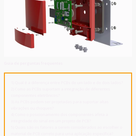
Guia de perguntas frequentes
1) Qual é a diferença entre PCBs de um lado e de dois lados?
2) Como as PCBs suportam a integração de diferentes
componentes eletrônicos?
3) As PCBs podem ser projetadas para suportar altas
vibrações ou choques?
4) Como o posicionamento dos componentes afeta a
integridade do sinal em um projeto de PCB?
5) Quais são os fatores a serem considerados ao escolher o
material de PCB correto para uma aplicação específica?