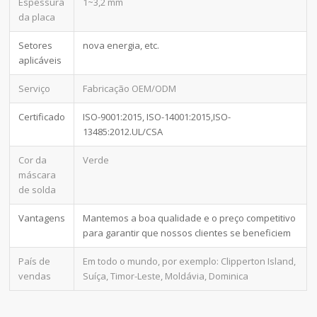
Espessura
1~3,2 mm
da placa
Setores
nova energia, etc.
aplicáveis
Serviço
Fabricação OEM/ODM
Certificado
ISO-9001:2015, ISO-14001:2015,ISO-
13485:2012.UL/CSA
Cor da
Verde
máscara
de solda
Vantagens
Mantemos a boa qualidade e o preço competitivo
para garantir que nossos clientes se beneficiem
País de
Em todo o mundo, por exemplo: Clipperton Island,
vendas
Suíça, Timor-Leste, Moldávia, Dominica