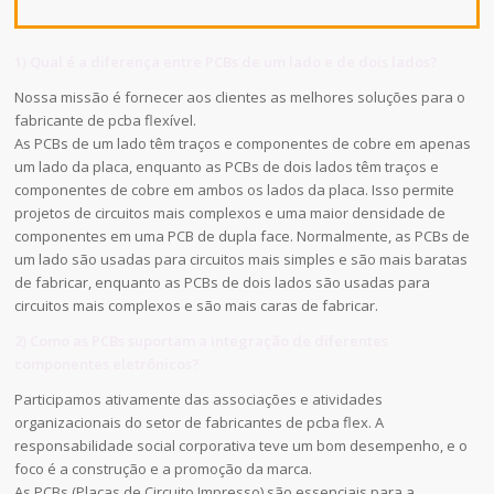
1) Qual é a diferença entre PCBs de um lado e de dois lados?
Nossa missão é fornecer aos clientes as melhores soluções para o
fabricante de pcba flexível.
As PCBs de um lado têm traços e componentes de cobre em apenas
um lado da placa, enquanto as PCBs de dois lados têm traços e
componentes de cobre em ambos os lados da placa. Isso permite
projetos de circuitos mais complexos e uma maior densidade de
componentes em uma PCB de dupla face. Normalmente, as PCBs de
um lado são usadas para circuitos mais simples e são mais baratas
de fabricar, enquanto as PCBs de dois lados são usadas para
circuitos mais complexos e são mais caras de fabricar.
2) Como as PCBs suportam a integração de diferentes
componentes eletrônicos?
Participamos ativamente das associações e atividades
organizacionais do setor de fabricantes de pcba flex. A
responsabilidade social corporativa teve um bom desempenho, e o
foco é a construção e a promoção da marca.
As PCBs (Placas de Circuito Impresso) são essenciais para a