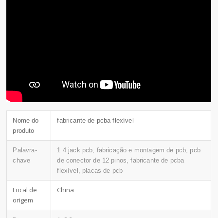
Nome do
fabricante de pcba flexível
produto
Palavra-
1 4 jack pcb, fabricação e montagem de pcb, pcb
chave
de conector de 12 pinos, fabricante de pcba
flexível, placas de pcb
Local de
China
origem