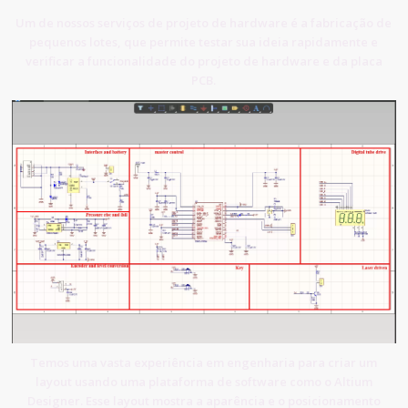
Um de nossos serviços de projeto de hardware é a fabricação de
pequenos lotes, que permite testar sua ideia rapidamente e
verificar a funcionalidade do projeto de hardware e da placa
PCB.
Temos uma vasta experiência em engenharia para criar um
layout usando uma plataforma de software como o Altium
Designer. Esse layout mostra a aparência e o posicionamento