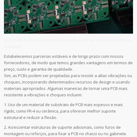
3) As PCBs podem ser projetadas para suportar altas vibrações ou
choques?
Estabelecemos parcerias estáveis e de longo prazo com nossos
fornecedores, de modo que temos grandes vantagens em termos de
preço, custo e garantia de qualidade.
Sim, as PCBs podem ser projetadas para resistir a altas vibrações ou
choques, incorporando determinados recursos de design e usando
materiais apropriados. Algumas maneiras de tornar uma PCB mais
resistente a vibrações e choques incluem:
1. Uso de um material de substrato de PCB mais espesso e mais
rígido, como FR-4 ou cerâmica, para oferecer melhor suporte
estrutural e reduzir a flexão.
2. Acrescentar estruturas de suporte adicionais, como furos de
montagem ou reforços, para fixar a PCB no chassi ou no gabinete.