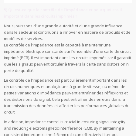
5) Qu'est-ce que le contrôle de l'impédance et pourquoi est-il
important dans les circuits imprimés ?
Nous jouissons d'une grande autorité et d'une grande influence
dans le secteur et continuons à innover en matière de produits et de
modèles de services.
Le contrôle de l'impédance est la capacité à maintenir une
impédance électrique constante sur l'ensemble d'une carte de circuit
imprimé (PCB). Il est important dans les circuits imprimés car il garantit
que les signaux peuvent circuler à travers la carte sans distorsion ni
perte de qualité.
Le contrôle de l'impédance est particulièrement important dans les
circuits numériques et analogiques à grande vitesse, où même de
petites variations d'impédance peuvent entraîner des réflexions et
des distorsions du signal. Cela peut entraîner des erreurs dans la
transmission des données et affecter les performances globales du
circuit.
In addition, impedance control is crucial in ensuring signal integrity
and reducing electromagnetic interference (EMI). By maintaining a
consistent impedance, the 1.6 mm pcb can effectively filter out