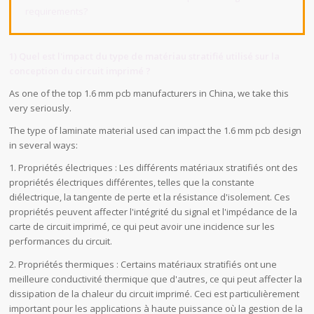
requirements?
1) Quel est l'impact du type de matériau stratifié utilisé sur la
conception du circuit imprimé ?
As one of the top 1.6 mm pcb manufacturers in China, we take this
very seriously.
The type of laminate material used can impact the 1.6 mm pcb design
in several ways:
1. Propriétés électriques : Les différents matériaux stratifiés ont des
propriétés électriques différentes, telles que la constante
diélectrique, la tangente de perte et la résistance d'isolement. Ces
propriétés peuvent affecter l'intégrité du signal et l'impédance de la
carte de circuit imprimé, ce qui peut avoir une incidence sur les
performances du circuit.
2. Propriétés thermiques : Certains matériaux stratifiés ont une
meilleure conductivité thermique que d'autres, ce qui peut affecter la
dissipation de la chaleur du circuit imprimé. Ceci est particulièrement
important pour les applications à haute puissance où la gestion de la