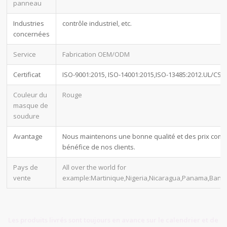
panneau
Industries
contrôle industriel, etc.
concernées
Service
Fabrication OEM/ODM
Certificat
ISO-9001:2015, ISO-14001:2015,ISO-13485:2012.UL/CSA
Couleur du
Rouge
masque de
soudure
Avantage
Nous maintenons une bonne qualité et des prix compéti
bénéfice de nos clients.
Pays de
All over the world for
vente
example:Martinique,Nigeria,Nicaragua,Panama,Bangl
Les produits livrés sont toujours en avance sur le calendrier et de