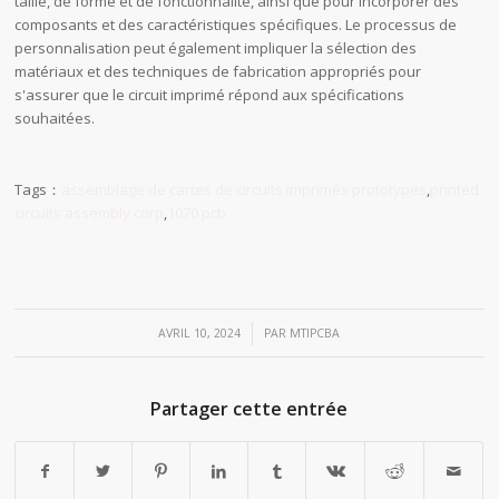
taille, de forme et de fonctionnalité, ainsi que pour incorporer des
composants et des caractéristiques spécifiques. Le processus de
personnalisation peut également impliquer la sélection des
matériaux et des techniques de fabrication appropriés pour
s'assurer que le circuit imprimé répond aux spécifications
souhaitées.
Tags：
assemblage de cartes de circuits imprimés prototypes
,
printed
circuits assembly corp
,
1070 pcb
/
AVRIL 10, 2024
PAR
MTIPCBA
Partager cette entrée