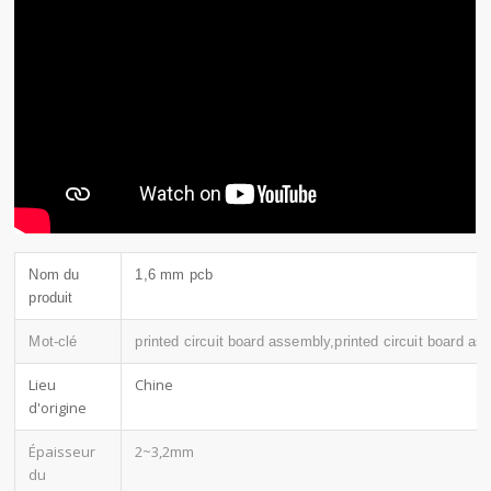
Nom du
1,6 mm pcb
produit
Mot-clé
printed circuit board assembly,printed circuit board a
Lieu
Chine
d'origine
Épaisseur
2~3,2mm
du