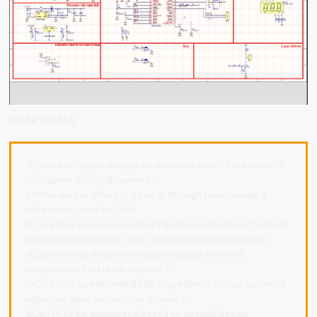
Guide des FAQ
1) Quel est l'impact du type de matériau stratifié utilisé sur la
conception du circuit imprimé ?
2.What are the different types of through-hole mounting
techniques used in PCBs?
3) Qu'est-ce qui rend un circuit imprimé résistant aux facteurs
environnementaux tels que l'humidité et la température ?
4) Quelle est la distance minimale requise entre les
composants d'un circuit imprimé ?
5) Qu'est-ce que le contrôle de l'impédance et pourquoi est-il
important dans les circuits imprimés ?
6.Can PCBs be customized based on specific design