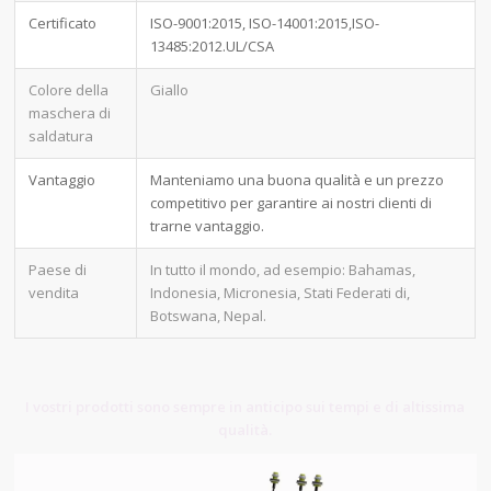
Certificato
ISO-9001:2015, ISO-14001:2015,ISO-
13485:2012.UL/CSA
Colore della
Giallo
maschera di
saldatura
Vantaggio
Manteniamo una buona qualità e un prezzo
competitivo per garantire ai nostri clienti di
trarne vantaggio.
Paese di
In tutto il mondo, ad esempio: Bahamas,
vendita
Indonesia, Micronesia, Stati Federati di,
Botswana, Nepal.
I vostri prodotti sono sempre in anticipo sui tempi e di altissima
qualità.