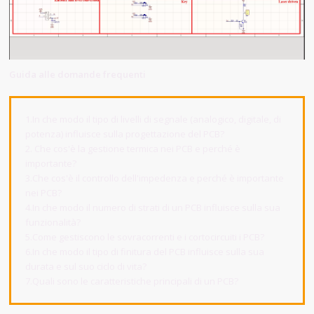
Guida alle domande frequenti
1.In che modo il tipo di livelli di segnale (analogico, digitale, di
potenza) influisce sulla progettazione del PCB?
2. Che cos'è la gestione termica nei PCB e perché è
importante?
3.Che cos'è il controllo dell'impedenza e perché è importante
nei PCB?
4.In che modo il numero di strati di un PCB influisce sulla sua
funzionalità?
5.Come gestiscono le sovracorrenti e i cortocircuiti i PCB?
6.In che modo il tipo di finitura del PCB influisce sulla sua
durata e sul suo ciclo di vita?
7.Quali sono le caratteristiche principali di un PCB?