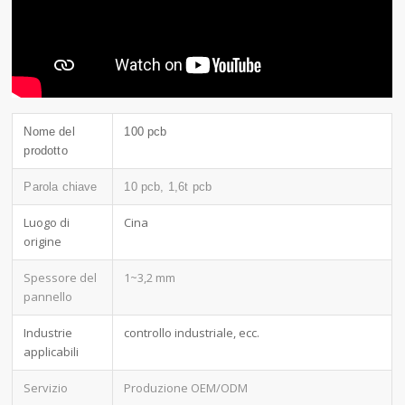
Nome del
100 pcb
prodotto
Parola chiave
10 pcb, 1,6t pcb
Luogo di
Cina
origine
Spessore del
1~3,2 mm
pannello
Industrie
controllo industriale, ecc.
applicabili
Servizio
Produzione OEM/ODM