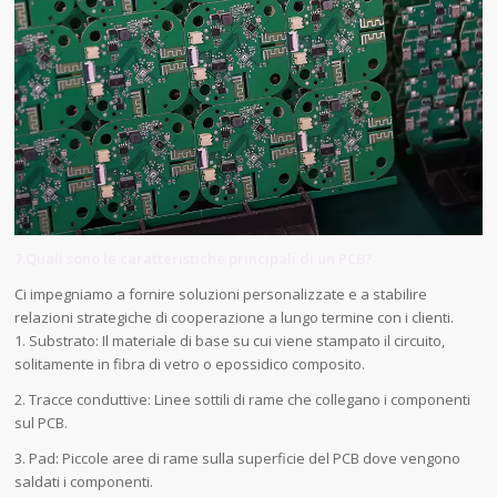
7.Quali sono le caratteristiche principali di un PCB?
Ci impegniamo a fornire soluzioni personalizzate e a stabilire
relazioni strategiche di cooperazione a lungo termine con i clienti.
1. Substrato: Il materiale di base su cui viene stampato il circuito,
solitamente in fibra di vetro o epossidico composito.
2. Tracce conduttive: Linee sottili di rame che collegano i componenti
sul PCB.
3. Pad: Piccole aree di rame sulla superficie del PCB dove vengono
saldati i componenti.