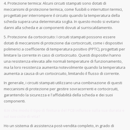
4. Protezione termica: Alcuni circuiti stampati sono dotati di
meccanismi di protezione termica, come fusibili o interruttori termici,
progettati per interrompere il circuito quando la temperatura della
scheda supera una determinata soglia. In questo modo si evitano
danni alla scheda e ai componenti dovuti al surriscaldamento.
5. Protezione da cortocircuito: I circuiti stampati possono essere
dotati di meccanismi di protezione dai cortocircuiti, come i dispositivi
polimerici a coefficiente di temperatura positivo (PPTC), progettati per
limitare la corrente in caso di cortocircuito. Questi dispositivi hanno
una resistenza elevata alle normali temperature di funzionamento,
ma la loro resistenza aumenta notevolmente quando la temperatura
aumenta a causa di un cortocircuito, limitando il flusso di corrente.
In generale, i circuiti stampati utilizzano una combinazione di questi
meccanismi di protezione per gestire sovracorrenti e cortocircuiti,
garantendo la sicurezza e l'affidabilità della scheda e dei suoi
componenti.
6.In che modo il tipo di finitura del PCB influisce sulla sua durata e
sul suo ciclo di vita?
Ho un sistema di assistenza post-vendita completo, in grado di