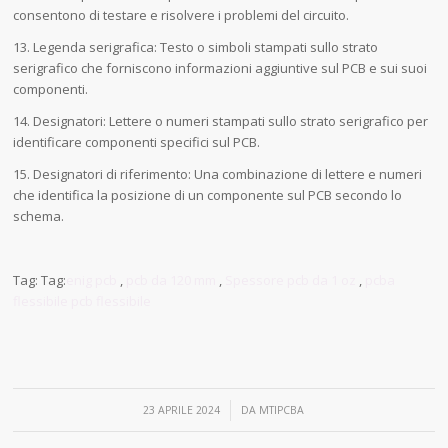
consentono di testare e risolvere i problemi del circuito.
13. Legenda serigrafica: Testo o simboli stampati sullo strato
serigrafico che forniscono informazioni aggiuntive sul PCB e sui suoi
componenti.
14. Designatori: Lettere o numeri stampati sullo strato serigrafico per
identificare componenti specifici sul PCB.
15. Designatori di riferimento: Una combinazione di lettere e numeri
che identifica la posizione di un componente sul PCB secondo lo
schema.
Tag: Tag:
enig pcb
,
pcb da 120 mm
,
Spessore pcb da 1 oz
,
pcba
flessibile pcb flessibile
/
23 APRILE 2024
DA
MTIPCBA