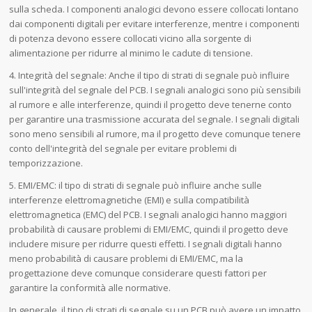
sulla scheda. I componenti analogici devono essere collocati lontano
dai componenti digitali per evitare interferenze, mentre i componenti
di potenza devono essere collocati vicino alla sorgente di
alimentazione per ridurre al minimo le cadute di tensione.
4. Integrità del segnale: Anche il tipo di strati di segnale può influire
sull'integrità del segnale del PCB. I segnali analogici sono più sensibili
al rumore e alle interferenze, quindi il progetto deve tenerne conto
per garantire una trasmissione accurata del segnale. I segnali digitali
sono meno sensibili al rumore, ma il progetto deve comunque tenere
conto dell'integrità del segnale per evitare problemi di
temporizzazione.
5. EMI/EMC: il tipo di strati di segnale può influire anche sulle
interferenze elettromagnetiche (EMI) e sulla compatibilità
elettromagnetica (EMC) del PCB. I segnali analogici hanno maggiori
probabilità di causare problemi di EMI/EMC, quindi il progetto deve
includere misure per ridurre questi effetti. I segnali digitali hanno
meno probabilità di causare problemi di EMI/EMC, ma la
progettazione deve comunque considerare questi fattori per
garantire la conformità alle normative.
In generale, il tipo di strati di segnale su un PCB può avere un impatto