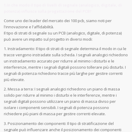
1.In che modo il tipo di livelli di segnale (analogico, digitale, di
potenza) influisce sulla progettazione del PCB?
Come uno dei leader del mercato dei 100 pcb, siamo noti per
l'innovazione e l'affidabilità.
Il tipo di strati di segnale su un PCB (analogico, digitale, di potenza)
può avere un impatto sul progetto in diversi modi:
1. Instradamento: Il tipo di strati di segnale determina il modo in cui le
tracce vengono instradate sulla scheda. I segnali analogici richiedono
un instradamento accurato per ridurre al minimo i disturbi e le
interferenze, mentre i segnali digitali possono tollerare più disturbi. I
segnali di potenza richiedono tracce più larghe per gestire correnti
più elevate.
2. Messa a terra: I segnali analogici richiedono un piano di massa
solido per ridurre al minimo i disturbi e le interferenze, mentre i
segnali digitali possono utilizzare un piano di massa diviso per
isolare i componenti sensibili. I segnali di potenza possono
richiedere più piani di massa per gestire correnti elevate.
3. Posizionamento dei componenti: Il tipo di stratificazione del
segnale può influenzare anche il posizionamento dei componenti