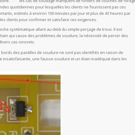
usine.
SMT
les cas de soudage manquent de fichiers de couches de forage
ndes quotidiennes pour lesquelles les clients ne fournissent pas ces
ortants, estimés à environ 100 minutes par jour et plus de 43 heures par
es clients pour confirmer et satisfaire ces exigences.
che systématique allant au-delà du simple perçage de trous. Il est
tain qui cause des problèmes de soudure, la nécessité de percer des
divers cas concrets.
bords des pastilles de soudure ne sont pas identifiés en raison de
e insatisfaisante, une fausse soudure et un étain inadéquat dans les