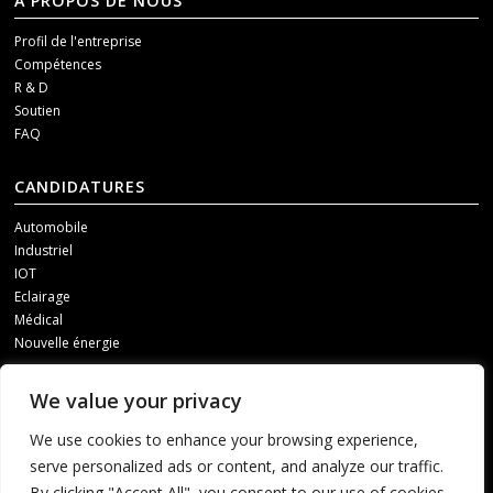
À PROPOS DE NOUS
Profil de l'entreprise
Compétences
R & D
Soutien
FAQ
CANDIDATURES
Automobile
Industriel
IOT
Eclairage
Médical
Nouvelle énergie
MÉDIAS SOCIAUX
We value your privacy
Pour recevoir nos mises à jour, veuillez nous contacter par l'un des
We use cookies to enhance your browsing experience,
canaux suivants.
serve personalized ads or content, and analyze our traffic.
By clicking "Accept All", you consent to our use of cookies.