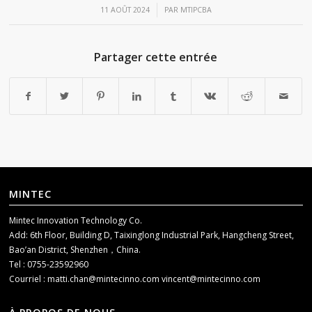
/
11 AOÛT 2024
PAR
MTIPCBA
Partager cette entrée
MINTEC
Mintec Innovation Technology Co.
Add: 6th Floor, Building D, Taixinglong Industrial Park, Hangcheng Street,
Bao’an District, Shenzhen，China.
Tel : 0755-23592960
Courriel :
matti.chan@mintecinno.com
vincent@mintecinno.com