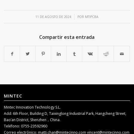
/
11 DE AGOSTO DE 2024
POR
MTIPCBA
Compartir esta entrada
MINTEC
Mintec Innovation Technology S.L.
Add: 6th Floor, Building D, Taixinglong Industrial Park, Hangcheng Street,
Bao’an District, Shenzhen，China.
Teléfono: 0755-23592960
Correo electrónico:
matti.chan@mintecinno.com
vincent@mintecinno.com