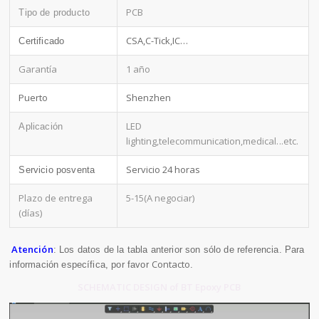
PCB
Tipo de producto
CSA,C-Tick,IC…
Certificado
Garantía
1 año
Puerto
Shenzhen
LED
Aplicación
lighting,telecommunication,medical
...etc.
Servicio 24 horas
Servicio posventa
Plazo de entrega
5-15(A negociar)
(días)
Atención
: Los datos de la tabla anterior son sólo de referencia. Para
Contacto
información específica, por favor
.
SCHEMATIC DESIGN of BT Epoxy PCB