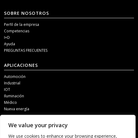
SOBRE NOSOTROS
Perfil de la empresa
Competencias
I+D
Ayuda
PREGUNTAS FRECUENTES
APLICACIONES
Automoción
Industrial
IOT
Iluminación
Médico
Nueva energía
MEDIOS DE COMUNICACIÓN SOCIAL
We value your privacy
Para recibir información actualizada, póngase en contacto con nosotros a
We use cookies to enhance your browsing experience,