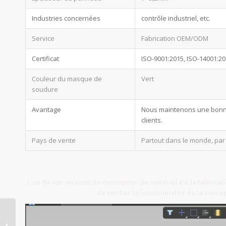
Industries concernées
contrôle industriel, etc.
Service
Fabrication OEM/ODM
Certificat
ISO-9001:2015, ISO-14001:2
Couleur du masque de
Vert
soudure
Avantage
Nous maintenons une bonne q
clients.
Pays de vente
Partout dans le monde, par
L'un de nos services de conception de matériel est la fabricat
de vérifier la fonctionnalité de la conce
Assemblage de cartes
de circuits imprimés en