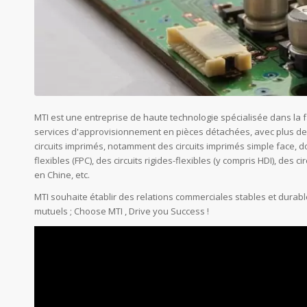
MTI est une entreprise de haute technologie spécialisée dans la fa
services d'approvisionnement en pièces détachées, avec plus de
circuits imprimés, notamment des circuits imprimés simple face, do
flexibles (FPC), des circuits rigides-flexibles (y compris HDI), des
en Chine, etc.
MTI souhaite établir des relations commerciales stables et durab
mutuels ; Choose MTI , Drive you Success !