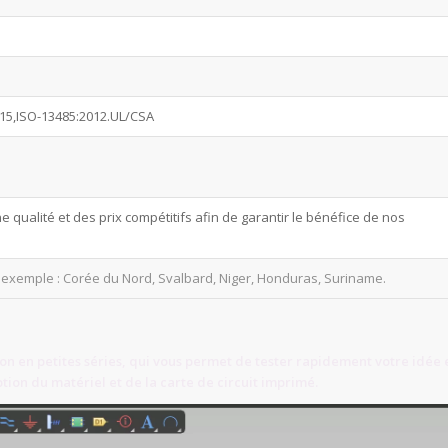
015,ISO-13485:2012.UL/CSA
ualité et des prix compétitifs afin de garantir le bénéfice de nos
 exemple : Corée du Nord, Svalbard, Niger, Honduras, Suriname.
ion en petites séries, qui vous permet de tester rapidement votre idée 
ption du matériel et de la carte de circuit imprimé.