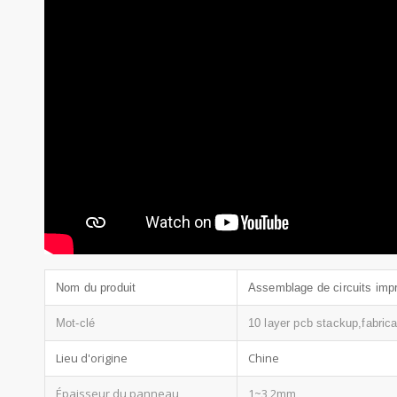
Nom du produit
Assemblage de circuits imp
Mot-clé
10 layer pcb stackup,fabric
Lieu d'origine
Chine
Épaisseur du panneau
1~3,2mm