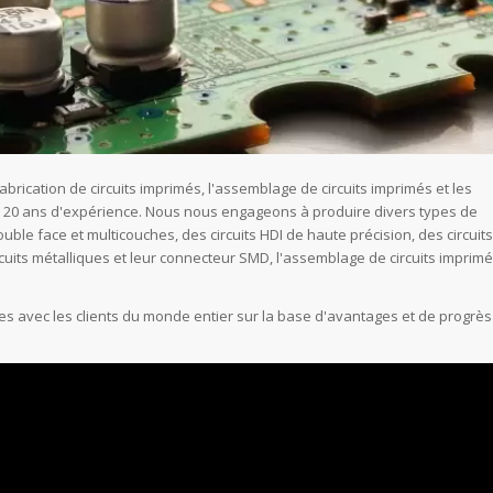
brication de circuits imprimés, l'assemblage de circuits imprimés et les
 20 ans d'expérience. Nous nous engageons à produire divers types de
uble face et multicouches, des circuits HDI de haute précision, des circuits
 circuits métalliques et leur connecteur SMD, l'assemblage de circuits imprim
les avec les clients du monde entier sur la base d'avantages et de progrès