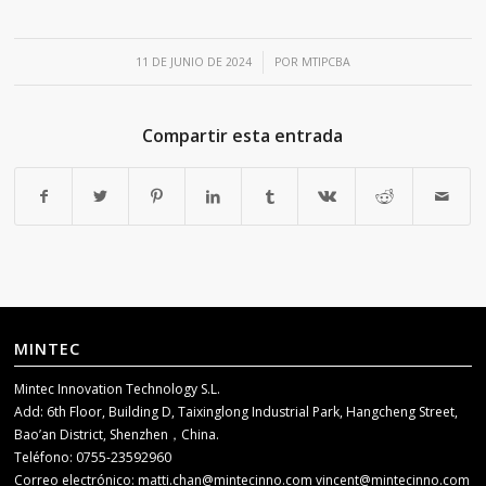
/
11 DE JUNIO DE 2024
POR
MTIPCBA
Compartir esta entrada
MINTEC
Mintec Innovation Technology S.L.
Add: 6th Floor, Building D, Taixinglong Industrial Park, Hangcheng Street,
Bao’an District, Shenzhen，China.
Teléfono: 0755-23592960
Correo electrónico:
matti.chan@mintecinno.com
vincent@mintecinno.com