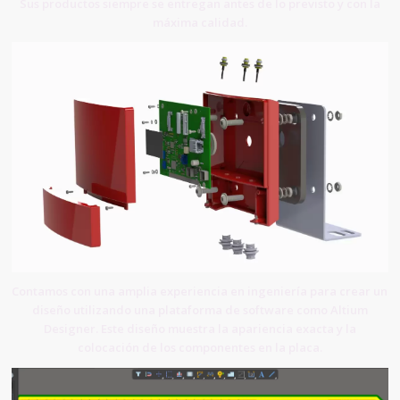
Sus productos siempre se entregan antes de lo previsto y con la
máxima calidad.
Contamos con una amplia experiencia en ingeniería para crear un
diseño utilizando una plataforma de software como Altium
Designer. Este diseño muestra la apariencia exacta y la
colocación de los componentes en la placa.