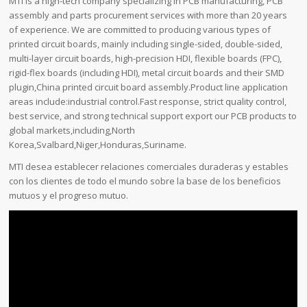
MTI is a high-tech company specializing in PCB manufacturing, PCB
assembly and parts procurement services with more than 20 years
of experience. We are committed to producing various types of
printed circuit boards, mainly including single-sided, double-sided,
multi-layer circuit boards, high-precision HDI, flexible boards (FPC),
rigid-flex boards (including HDI), metal circuit boards and their SMD
plugin,China printed circuit board assembly.Product line application
areas include:industrial control.Fast response, strict quality control,
best service, and strong technical support export our PCB products to
global markets,including,North
Korea,Svalbard,Niger,Honduras,Suriname.
MTI desea establecer relaciones comerciales duraderas y estables
con los clientes de todo el mundo sobre la base de los beneficios
mutuos y el progreso mutuo.