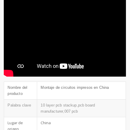
Nombre del
Montaje de circuitos impresos en China
producto
Palabra clave
10 layer pcb stackup,pcb board
manufacturer,007 pcb
Lugar de
China
origen