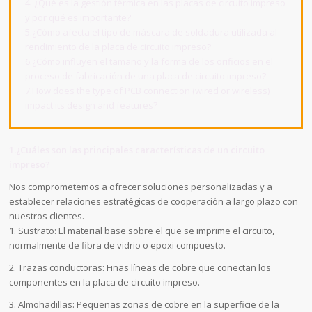
4. ¿Qué es la gestión térmica en las placas de circuito impreso
y por qué es importante?
5.¿Cómo afecta el tipo de máscara de soldadura utilizada al
rendimiento de la placa de circuito impreso?
6.¿Cómo influyen el tamaño y la forma de los orificios en el
proceso de fabricación de una placa de circuito impreso?
7.How does the type of PCB connection (wired or wireless)
impact its design and features?
1.¿Cuáles son las principales características de un circuito
impreso?
Nos comprometemos a ofrecer soluciones personalizadas y a
establecer relaciones estratégicas de cooperación a largo plazo con
nuestros clientes.
1. Sustrato: El material base sobre el que se imprime el circuito,
normalmente de fibra de vidrio o epoxi compuesto.
2. Trazas conductoras: Finas líneas de cobre que conectan los
componentes en la placa de circuito impreso.
3. Almohadillas: Pequeñas zonas de cobre en la superficie de la