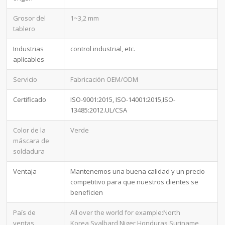
Grosor del
1~3,2 mm
tablero
Industrias
control industrial, etc.
aplicables
Servicio
Fabricación OEM/ODM
Certificado
ISO-9001:2015, ISO-14001:2015,ISO-
13485:2012.UL/CSA
Color de la
Verde
máscara de
soldadura
Ventaja
Mantenemos una buena calidad y un precio
competitivo para que nuestros clientes se
beneficien
País de
All over the world for example:North
ventas
Korea,Svalbard,Niger,Honduras,Suriname