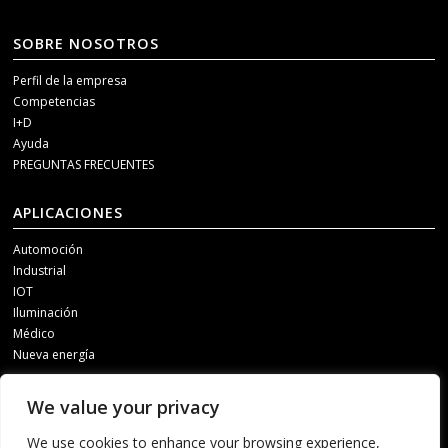
SOBRE NOSOTROS
Perfil de la empresa
Competencias
I+D
Ayuda
PREGUNTAS FRECUENTES
APLICACIONES
Automoción
Industrial
IOT
Iluminación
Médico
Nueva energía
MEDIOS DE COMUNICACIÓN SOCIAL
We value your privacy
Para recibir información actualizada, póngase en contacto con nosotros a
We use cookies to enhance your browsing experience,