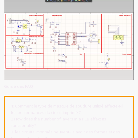
Guide des FAQ
1) Comment le type de masque de soudure utilisé affecte-t-il
les performances du circuit imprimé ?
2.How does the number of layers in a PCB affect its
functionality?
3. les circuits imprimés peuvent-ils avoir des formes et des