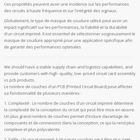
Ces propriétés peuvent avoir une incidence sur les performances
des circuits à haute fréquence et sur l'intégrité des signaux.
Globalement, le type de masque de soudure utilisé peut avoir un
impact significatif sur les performances, la fiabilité et la durabilité
d'un circuit imprimé. Il est essentiel de sélectionner soigneusement le
masque de soudure approprié pour une application spécifique afin
de garantir des performances optimales.
2.How does the number of layers in a PCB affect its functionality?
We should have a stable supply chain and logistics capabilities, and
provide customers with high -quality, low -priced circuit card assembly
vs pcb products.
Le nombre de couches d'un PCB (Printed Circuit Board) peut affecter
sa fonctionnalité de plusieurs manières :
1. Complexité : Le nombre de couches d'un circuit imprimé détermine
la complexité de la conception du circuit qui peut être mise en œuvre.
Un plus grand nombre de couches permet d'inclure davantage de
composants et de connexions dans la conception, ce qui la rend plus
complexe et plus polyvalente.
2. Taille : Un circuit imprimé à plusieurs couches peut être plus petit