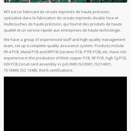
MTI est un fabricant de circuits imprimés de haute précision,
spécialisé dans la fabrication de circuits imprimés double face et
multicouches de haute précision, qui fournit des produits de haute
qualité et un service rapide aux entreprises de haute technologie.
We have a group of experienced staff and high-quality management
team, set up a complete quality assurance system. Products include
FR-4 PCB, Metal PCB and RFPCB (ceramic PCB, PTFE PCB), etc. Have rich
experience in the production of thick copper PCB, RF PCB, high Tg PCB,
HDI PCB,Circuit card assembly vs pcb.With ISO9001, ISO14001,
TS16949, ISO 13485, RoHS certifications.