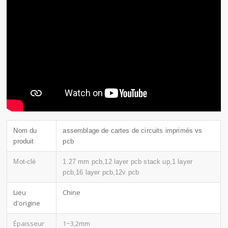
Nom du
assemblage de cartes de circuits imprimés vs
produit
pcb
Mot-clé
1.27 mm pcb,12 layer pcb stack up,1 layer
pcb,16 layer pcb,12v pcb
Lieu
Chine
d'origine
Épaisseur
1~3,2mm