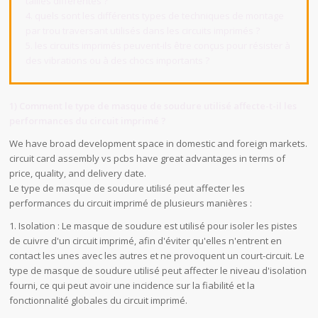
tailles différentes ?
4. quels sont les différents types de techniques de montage
par trou traversant utilisés dans les circuits imprimés ?
5. les circuits imprimés peuvent-ils être conçus pour résister à
des vibrations ou à des chocs importants ?
1) Comment le type de masque de soudure utilisé affecte-t-il les
performances du circuit imprimé ?
We have broad development space in domestic and foreign markets.
circuit card assembly vs pcbs have great advantages in terms of
price, quality, and delivery date.
Le type de masque de soudure utilisé peut affecter les
performances du circuit imprimé de plusieurs manières :
1. Isolation : Le masque de soudure est utilisé pour isoler les pistes
de cuivre d'un circuit imprimé, afin d'éviter qu'elles n'entrent en
contact les unes avec les autres et ne provoquent un court-circuit. Le
type de masque de soudure utilisé peut affecter le niveau d'isolation
fourni, ce qui peut avoir une incidence sur la fiabilité et la
fonctionnalité globales du circuit imprimé.