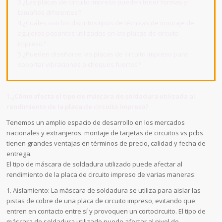
3.¿Las placas de circuito impreso pueden tener formas y
tamaños diferentes?
4.¿Cuáles son los distintos tipos de técnicas de montaje de
agujeros pasantes utilizadas en las placas de circuito
impreso?
5.¿Pueden diseñarse las placas de circuito impreso para
soportar vibraciones o choques fuertes?
1.¿Cómo afecta el tipo de máscara de soldadura utilizada al
rendimiento de la placa de circuito impreso?
Tenemos un amplio espacio de desarrollo en los mercados
nacionales y extranjeros. montaje de tarjetas de circuitos vs pcbs
tienen grandes ventajas en términos de precio, calidad y fecha de
entrega.
El tipo de máscara de soldadura utilizado puede afectar al
rendimiento de la placa de circuito impreso de varias maneras:
1. Aislamiento: La máscara de soldadura se utiliza para aislar las
pistas de cobre de una placa de circuito impreso, evitando que
entren en contacto entre sí y provoquen un cortocircuito. El tipo de
máscara de soldadura utilizado puede afectar al nivel de