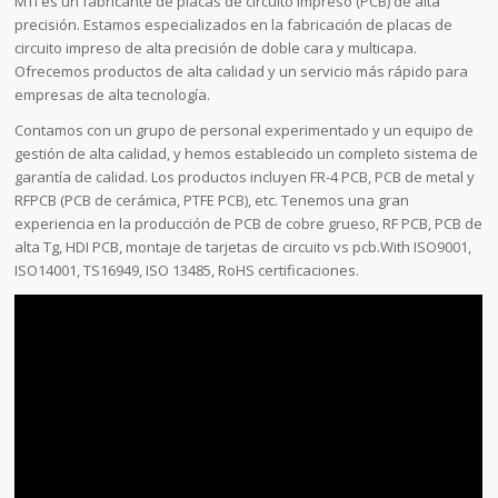
MTI es un fabricante de placas de circuito impreso (PCB) de alta
precisión. Estamos especializados en la fabricación de placas de
circuito impreso de alta precisión de doble cara y multicapa.
Ofrecemos productos de alta calidad y un servicio más rápido para
empresas de alta tecnología.
Contamos con un grupo de personal experimentado y un equipo de
gestión de alta calidad, y hemos establecido un completo sistema de
garantía de calidad. Los productos incluyen FR-4 PCB, PCB de metal y
RFPCB (PCB de cerámica, PTFE PCB), etc. Tenemos una gran
experiencia en la producción de PCB de cobre grueso, RF PCB, PCB de
alta Tg, HDI PCB, montaje de tarjetas de circuito vs pcb.With ISO9001,
ISO14001, TS16949, ISO 13485, RoHS certificaciones.