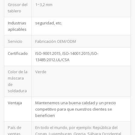
Grosor del
1~3,2 mm
tablero
Industrias
seguridad, etc.
aplicables
Servicio
Fabricación OEM/ODM
Certificado
ISO-9001:2015, ISO-14001:2015,ISO-
13485:2012.UL/CSA
Color de la
Verde
máscara
de
soldadura
Ventaja
Mantenemos una buena calidad y un precio
competitivo para que nuestros clientes se
beneficien
País de
En todo el mundo, por ejemplo: República del
ventas
Congo, Luxemburgo, Grecia, Sáhara Occidental,