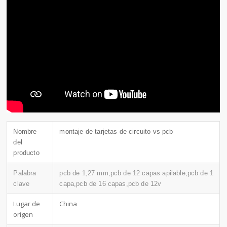
Nombre
montaje de tarjetas de circuito vs pcb
del
producto
Palabra
pcb de 1,27 mm,pcb de 12 capas apilable,pcb de 1
clave
capa,pcb de 16 capas,pcb de 12v
Lugar de
China
origen