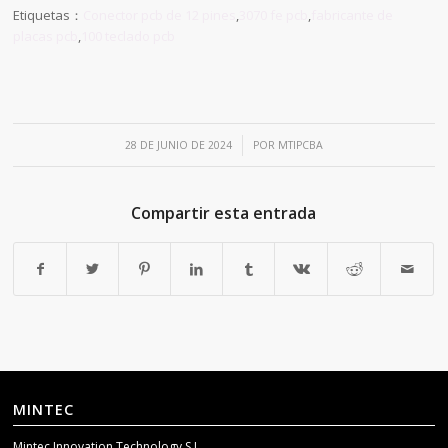
Etiquetas：
Conector pcb de 12 pines
,
3070 fe pcb
,
fabricante de
placas pcb
,
100 teclado pcb
/
28 DE JUNIO DE 2024
POR
MTIPCBA
Compartir esta entrada
MINTEC
Mintec Innovation Technology S.L.