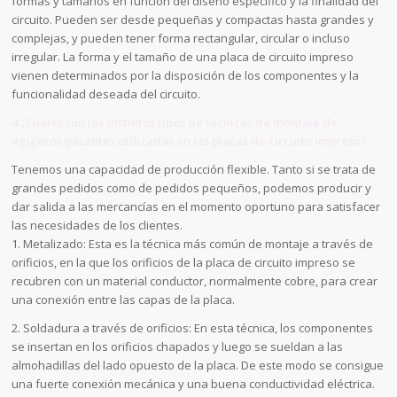
formas y tamaños en función del diseño específico y la finalidad del
circuito. Pueden ser desde pequeñas y compactas hasta grandes y
complejas, y pueden tener forma rectangular, circular o incluso
irregular. La forma y el tamaño de una placa de circuito impreso
vienen determinados por la disposición de los componentes y la
funcionalidad deseada del circuito.
4.¿Cuáles son los distintos tipos de técnicas de montaje de
agujeros pasantes utilizadas en las placas de circuito impreso?
Tenemos una capacidad de producción flexible. Tanto si se trata de
grandes pedidos como de pedidos pequeños, podemos producir y
dar salida a las mercancías en el momento oportuno para satisfacer
las necesidades de los clientes.
1. Metalizado: Esta es la técnica más común de montaje a través de
orificios, en la que los orificios de la placa de circuito impreso se
recubren con un material conductor, normalmente cobre, para crear
una conexión entre las capas de la placa.
2. Soldadura a través de orificios: En esta técnica, los componentes
se insertan en los orificios chapados y luego se sueldan a las
almohadillas del lado opuesto de la placa. De este modo se consigue
una fuerte conexión mecánica y una buena conductividad eléctrica.