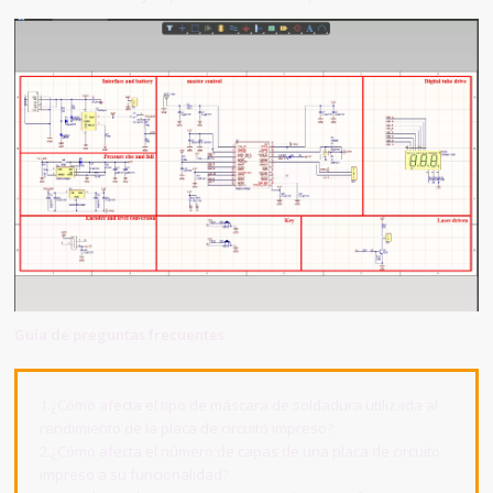
Guía de preguntas frecuentes
1.¿Cómo afecta el tipo de máscara de soldadura utilizada al
rendimiento de la placa de circuito impreso?
2.¿Cómo afecta el número de capas de una placa de circuito
impreso a su funcionalidad?