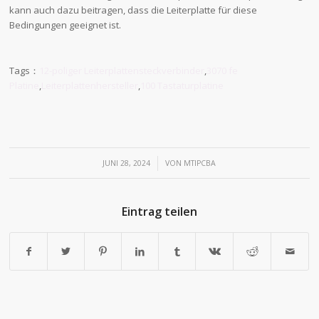
kann auch dazu beitragen, dass die Leiterplatte für diese
Bedingungen geeignet ist.
Tags：
12-poliger Leiterplattensteckverbinder
,
3070 fe
Platine
,
Leiterplattenhersteller
,
100 Tastaturplatine
/
JUNI 28, 2024
VON
MTIPCBA
Eintrag teilen