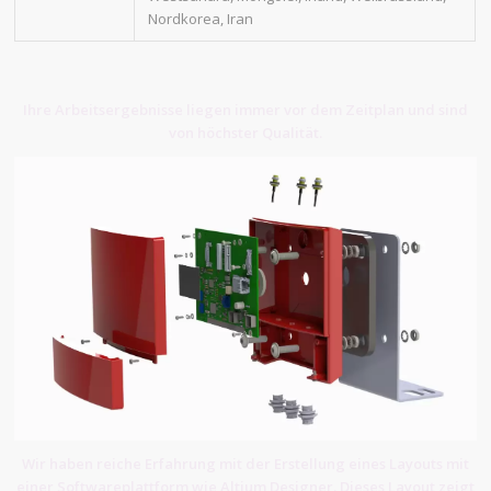
Nordkorea, Iran
Ihre Arbeitsergebnisse liegen immer vor dem Zeitplan und sind
von höchster Qualität.
Wir haben reiche Erfahrung mit der Erstellung eines Layouts mit
einer Softwareplattform wie Altium Designer. Dieses Layout zeigt