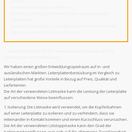
haben?
4 Welche verschiedenen Arten von
Durchsteckmontagetechniken werden bei Leiterplatten
verwendet?
Können Leiterplatten so gestaltet werden, dass sie starken
Vibrationen oder Stößen standhalten?
1. wie wirkt sich die Art der verwendeten Lötmaske auf die
Leistung der Leiterplatte aus?
Wir haben einen großen Entwicklungsspielraum auf in- und
ausländischen Märkten. Leiterplattenbestückung im Vergleich zu
Leiterplatten hat große Vorteile in Bezug auf Preis, Qualität und
Liefertermin.
Die Art der verwendeten Lötmaske kann die Leistung der Leiterplatte
auf verschiedene Weise beeinflussen:
1. Isolierung: Die Lötmaske wird verwendet, um die Kupferbahnen
auf einer Leiterplatte zu isolieren und zu verhindern, dass sie
miteinander in Kontakt kommen und einen Kurzschluss verursachen.
Die Art der verwendeten Lötstoppmaske kann den Grad der
Isolierung beeinflussen, was sich auf die allgemeine Zuverlässigkeit