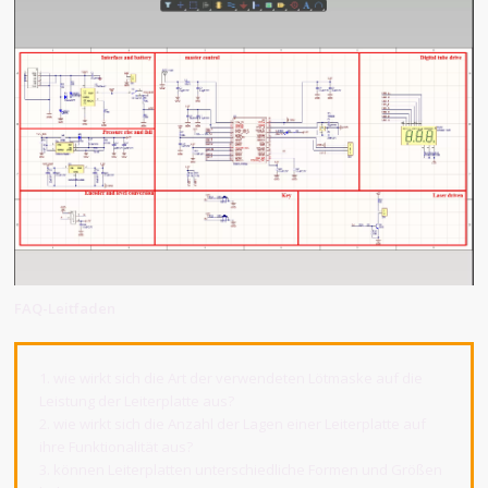
FAQ-Leitfaden
1. wie wirkt sich die Art der verwendeten Lötmaske auf die
Leistung der Leiterplatte aus?
2. wie wirkt sich die Anzahl der Lagen einer Leiterplatte auf
ihre Funktionalität aus?
3. können Leiterplatten unterschiedliche Formen und Größen