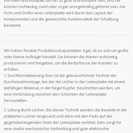
von klein und kompakt bis hin zu groß und komplex sein, und sie
können rechteckig, rund oder sogar unregelmäßig geformt sein. Die
Form und Größe einer Leiterplatte wird durch das Layout der
Komponenten und die gewünschte Funktionalität der Schaltung
bestimmt.
4 Welche verschiedenen Arten von Durchsteckmontagetechniken
werden bei Leiterplatten verwendet?
Wir haben flexible Produktionskapazitäten. Egal, ob es sich um große
oder kleine Aufträge handelt, Sie können die Waren rechtzeitig
produzieren und freigeben, um die Bedürfnisse der Kunden zu
erfüllen.
1. Durchkontaktierung: Dies ist die gebräuchlichste Technik der
Durchsteckmontage, bei der die Löcher in der Leiterplatte mit einem
leitfähigen Material, in der Regel Kupfer, beschichtet werden, um
eine Verbindung zwischen den Schichten der Leiterplatte
herzustellen.
2. Lötung durch Löcher: Bei dieser Technik werden die Bauteile in die
plattierten Löcher eingesetzt und dann mit den Pads auf der
gegenüberliegenden Seite der Leiterplatte verlötet. Dies sorgt für
eine starke mechanische Verbindung und gute elektrische