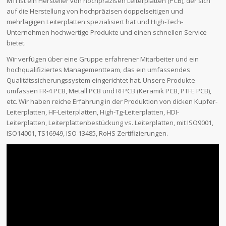
MTI ist ein Hersteller von hochpräzisen Leiterplatten (PCB), der sich
auf die Herstellung von hochpräzisen doppelseitigen und
mehrlagigen Leiterplatten spezialisiert hat und High-Tech-
Unternehmen hochwertige Produkte und einen schnellen Service
bietet.
Wir verfügen über eine Gruppe erfahrener Mitarbeiter und ein
hochqualifiziertes Managementteam, das ein umfassendes
Qualitätssicherungssystem eingerichtet hat. Unsere Produkte
umfassen FR-4 PCB, Metall PCB und RFPCB (Keramik PCB, PTFE PCB),
etc. Wir haben reiche Erfahrung in der Produktion von dicken Kupfer-
Leiterplatten, HF-Leiterplatten, High-Tg-Leiterplatten, HDI-
Leiterplatten, Leiterplattenbestückung vs. Leiterplatten, mit ISO9001,
ISO14001, TS16949, ISO 13485, RoHS Zertifizierungen.