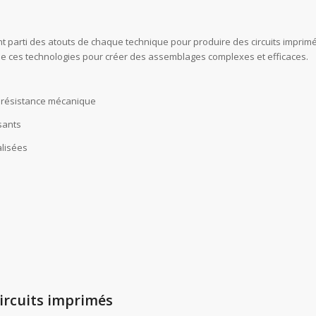
t parti des atouts de chaque technique pour produire des circuits imprim
n de ces technologies pour créer des assemblages complexes et efficaces.
a résistance mécanique
osants
alisées
ircuits imprimés