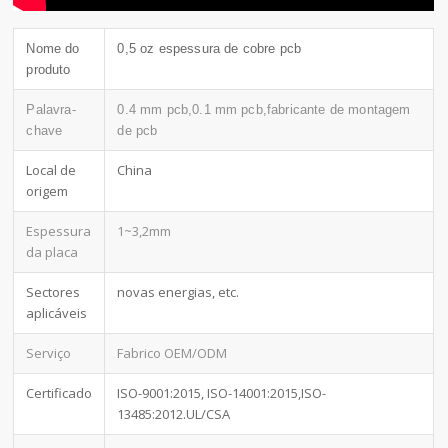
Nome do
0,5 oz espessura de cobre pcb
produto
Palavra-
0.4 mm pcb,0.1 mm pcb,fabricante de montagem
chave
de pcb
Local de
China
origem
Espessura
1~3,2mm
da placa
Sectores
novas energias, etc.
aplicáveis
Serviço
Fabrico OEM/ODM
Certificado
ISO-9001:2015, ISO-14001:2015,ISO-
13485:2012.UL/CSA