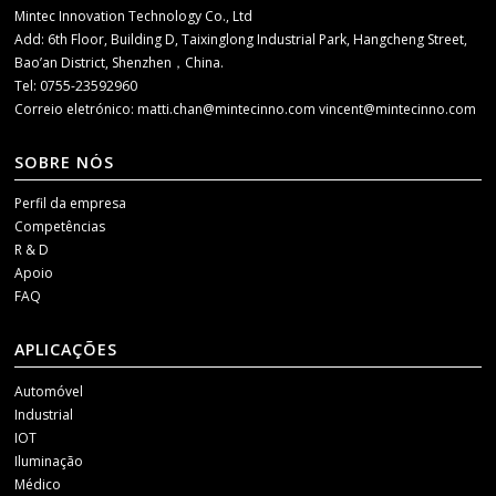
Mintec Innovation Technology Co., Ltd
Add: 6th Floor, Building D, Taixinglong Industrial Park, Hangcheng Street,
Bao’an District, Shenzhen，China.
Tel: 0755-23592960
Correio eletrónico:
matti.chan@mintecinno.com
vincent@mintecinno.com
SOBRE NÓS
Perfil da empresa
Competências
R & D
Apoio
FAQ
APLICAÇÕES
Automóvel
Industrial
IOT
Iluminação
Médico