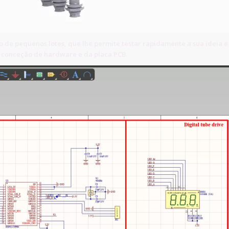
 de pequenos lotes, que lhe permite testar rapidamente a sua ideia e
a conceção de hardware e da placa PCB.