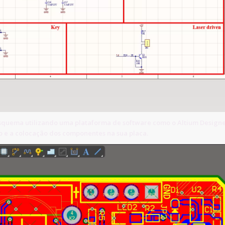
squema utilizando uma plataforma de software como o Altium Designe
to e a colocação dos componentes na sua placa.