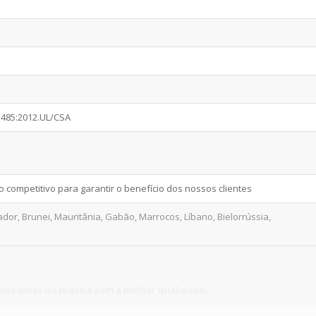
3485:2012.UL/CSA
competitivo para garantir o benefício dos nossos clientes
or, Brunei, Mauritânia, Gabão, Marrocos, Líbano, Bielorrússia,
ues antes do prazo e com a melhor qualidade.