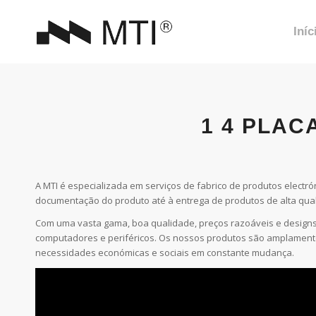
Iníc
1 4 PLAC
A MTI é especializada em serviços de fabrico de produtos elect
documentação do produto até à entrega de produtos de alta qua
Com uma vasta gama, boa qualidade, preços razoáveis e designs
computadores e periféricos. Os nossos produtos são amplamente
necessidades económicas e sociais em constante mudança.