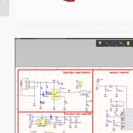
personalizadas
Um dos nossos serviços de conceção de hardware é o fabrico
verificar a funcionalidade d