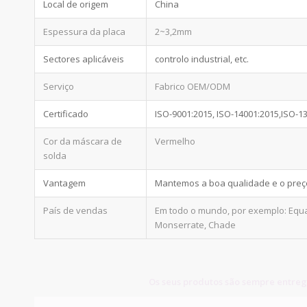
Local de origem
China
Espessura da placa
2~3,2mm
Sectores aplicáveis
controlo industrial, etc.
Serviço
Fabrico OEM/ODM
Certificado
ISO-9001:2015, ISO-14001:2015,ISO-1
Cor da máscara de
Vermelho
solda
Vantagem
Mantemos a boa qualidade e o preço 
País de vendas
Em todo o mundo, por exemplo: Equad
Monserrate, Chade
Os seus produtos são sempre entreg