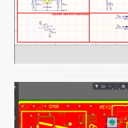
Temos uma vasta experiência em engenharia para criar um e
Este layout mostra-lhe o aspeto exa