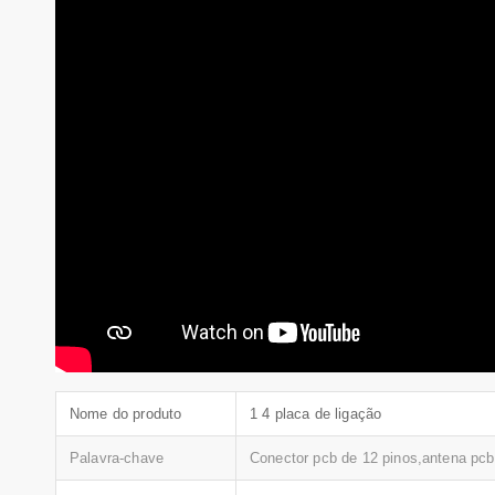
Nome do produto
1 4 placa de ligação
Palavra-chave
Conector pcb de 12 pinos,antena pcb