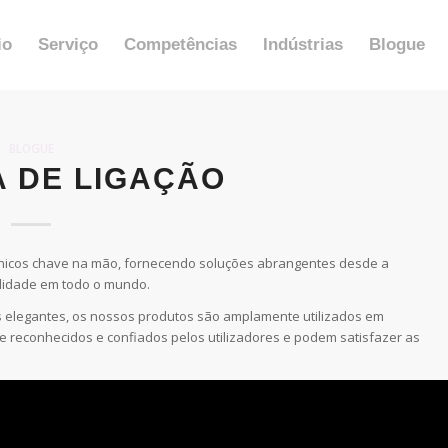
io
Serviço
Competências
Indústrias
Blogue
BLOGUE
A DE LIGAÇÃO
rónicos chave na mão, fornecendo soluções abrangentes desde a
lidade em todo o mundo.
 elegantes, os nossos produtos são amplamente utilizados em
 reconhecidos e confiados pelos utilizadores e podem satisfazer as