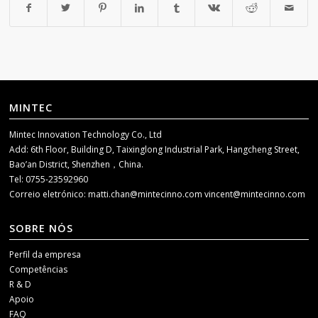
MINTEC
Mintec Innovation Technology Co., Ltd
Add: 6th Floor, Building D, Taixinglong Industrial Park, Hangcheng Street,
Bao’an District, Shenzhen，China.
Tel: 0755-23592960
Correio eletrónico:
matti.chan@mintecinno.com
vincent@mintecinno.com
SOBRE NÓS
Perfil da empresa
Competências
R & D
Apoio
FAQ