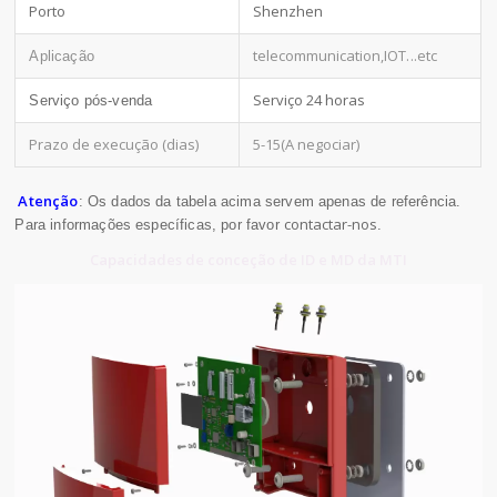
Porto
Shenzhen
telecommunication,IOT
...etc
Aplicação
Serviço 24 horas
Serviço pós-venda
Prazo de execução (dias)
5-15(A negociar)
Atenção
: Os dados da tabela acima servem apenas de referência.
contactar-nos
Para informações específicas, por favor
.
Capacidades de conceção de ID e MD da MTI