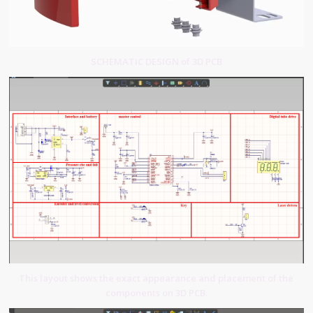
SCHEMATIC DESIGN of 3D PCB
This layout shows the exact appearance and placement of the
components on 3D PCB.