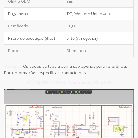
OEM e ODM
Sim
Pagamento
T/T, Western Union...etc
Certificado
CE,FCC,UL….
Prazo de execução (dias)
5-15 (A negociar)
Porto
Shenzhen
Atenção
: Os dados da tabela acima são apenas para referência.
Para informações específicas, contacte-nos.
SCHEMATIC DESIGN of Automotive Flex PCB