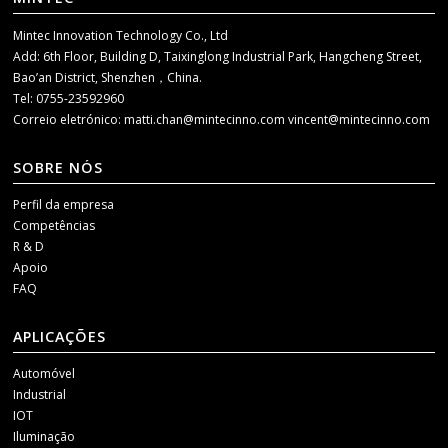
Mintec Innovation Technology Co., Ltd
Add: 6th Floor, Building D, Taixinglong Industrial Park, Hangcheng Street,
Bao’an District, Shenzhen，China.
Tel: 0755-23592960
Correio eletrónico:
matti.chan@mintecinno.com
vincent@mintecinno.com
SOBRE NÓS
Perfil da empresa
Competências
R & D
Apoio
FAQ
APLICAÇÕES
Automóvel
Industrial
IOT
Iluminação