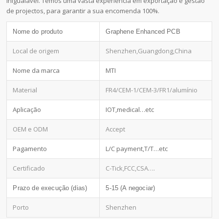
inigualável. Temos uma vasta experiência em exportação e gestão
de projectos, para garantir a sua encomenda 100%.
Nome do produto
Graphene Enhanced PCB
Local de origem
Shenzhen,Guangdong,China
Nome da marca
MTI
Material
FR4/CEM-1/CEM-3/FR1/alumínio
Aplicação
IOT,medical…etc
OEM e ODM
Accept
Pagamento
L/C payment,T/T…etc
Certificado
C-Tick,FCC,CSA….
Prazo de execução (dias)
5-15 (A negociar)
Porto
Shenzhen