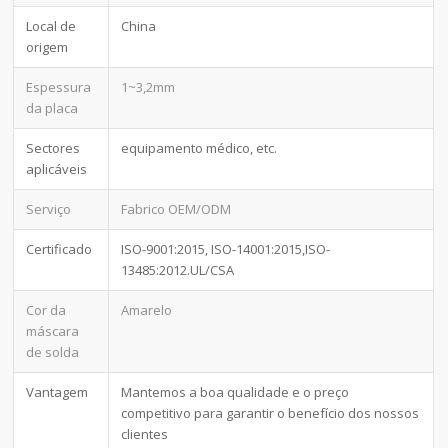
Local de
China
origem
Espessura
1~3,2mm
da placa
Sectores
equipamento médico, etc.
aplicáveis
Serviço
Fabrico OEM/ODM
Certificado
ISO-9001:2015, ISO-14001:2015,ISO-
13485:2012.UL/CSA
Cor da
Amarelo
máscara
de solda
Vantagem
Mantemos a boa qualidade e o preço
competitivo para garantir o benefício dos nossos
clientes