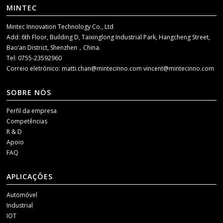
MINTEC
Mintec Innovation Technology Co., Ltd
Add: 6th Floor, Building D, Taixinglong Industrial Park, Hangcheng Street,
Bao’an District, Shenzhen，China.
Tel: 0755-23592960
Correio eletrónico:
matti.chan@mintecinno.com
vincent@mintecinno.com
SOBRE NÓS
Perfil da empresa
Competências
R & D
Apoio
FAQ
APLICAÇÕES
Automóvel
Industrial
IOT