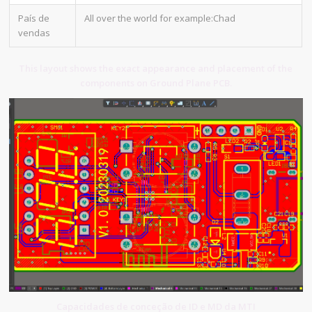
País de
All over the world for example:Chad
vendas
This layout shows the exact appearance and placement of the
components on Ground Plane PCB.
Capacidades de conceção de ID e MD da MTI