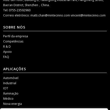
Bao’an District, Shenzhen，China.
Tel: 0755-23592960
Correio eletrónico:
matti.chan@mintecinno.com
vincent@mintecinno.com
SOBRE NÓS
Perfil da empresa
Competências
R & D
Apoio
FAQ
APLICAÇÕES
Automóvel
Industrial
IOT
Iluminação
Médico
Nova energia