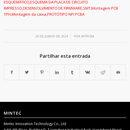
ESQUEMÁTICO
,
ESQUEMA DA PLACA DE CIRCUITO
IMPRESSO
,
DESENVOLVIMENTO DE FIRMWARE
,
SMT
,
Montagem PCB
TPH
,
Montagem da caixa
,
PROTÓTIPO NPI PCBA
/
29 DE JUNHO DE 2024
POR
MTIPCBA
Partilhar esta entrada
MINTEC
Mintec Innovation Technology Co., Ltd
Add: 6th Floor, Building D, Taixinglong Industrial Park, Hangcheng Street,