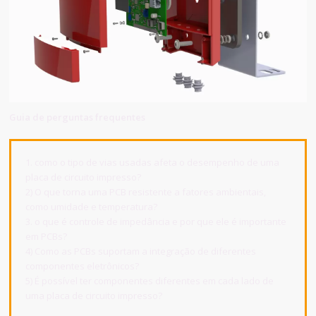
Guia de perguntas frequentes
1. como o tipo de vias usadas afeta o desempenho de uma
placa de circuito impresso?
2) O que torna uma PCB resistente a fatores ambientais,
como umidade e temperatura?
3. o que é controle de impedância e por que ele é importante
em PCBs?
4) Como as PCBs suportam a integração de diferentes
componentes eletrônicos?
5) É possível ter componentes diferentes em cada lado de
uma placa de circuito impresso?