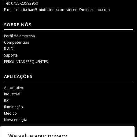
Tel: 0755-23592960
E-mail:
matti.chan@mintecinno.com
vincent@mintecinno.com
SOBRE NÓS
Perfil da empresa
Competências
R & D
Suporte
PERGUNTAS FREQUENTES
APLICAÇÕES
Automotivo
Industrial
IOT
Iluminação
Médico
Nova energia
MÍDIA SOCIAL
We value your privacy