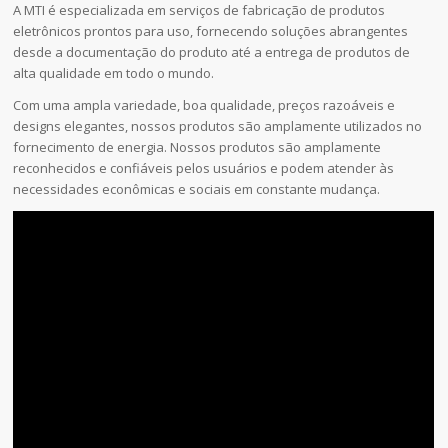
A MTI é especializada em serviços de fabricação de produtos
eletrônicos prontos para uso, fornecendo soluções abrangentes
desde a documentação do produto até a entrega de produtos de
alta qualidade em todo o mundo.
Com uma ampla variedade, boa qualidade, preços razoáveis e
designs elegantes, nossos produtos são amplamente utilizados no
fornecimento de energia. Nossos produtos são amplamente
reconhecidos e confiáveis pelos usuários e podem atender às
necessidades econômicas e sociais em constante mudança.