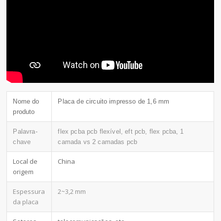
Nome do
Placa de circuito impresso de 1,6 mm
produto
Palavra-
flex pcba pcb flexível, eft pcb, flex pcba, 1
chave
camada vs 2 camadas pcb
Local de
China
origem
Espessura
2~3,2 mm
da placa