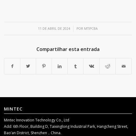
/
11 DE ABRIL DE 2024
POR
MTIPCBA
Compartilhar esta entrada
MINTEC
Mintec Innovation Technology Co., Ltd
Add: 6th Floor, Building D, Taixinglong Industrial Park, Hangcheng Street,
Bao’an District, Shenzhen，China.