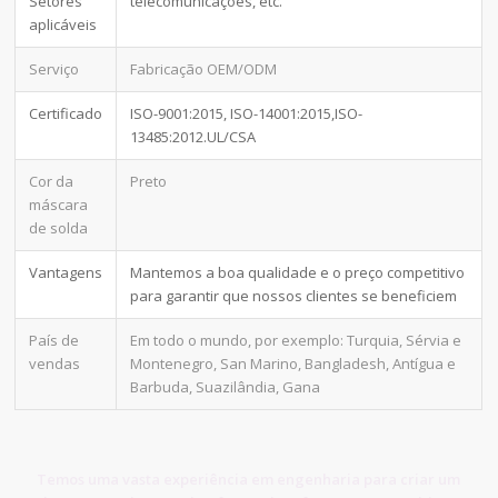
Setores
telecomunicações, etc.
aplicáveis
Serviço
Fabricação OEM/ODM
Certificado
ISO-9001:2015, ISO-14001:2015,ISO-
13485:2012.UL/CSA
Cor da
Preto
máscara
de solda
Vantagens
Mantemos a boa qualidade e o preço competitivo
para garantir que nossos clientes se beneficiem
País de
Em todo o mundo, por exemplo: Turquia, Sérvia e
vendas
Montenegro, San Marino, Bangladesh, Antígua e
Barbuda, Suazilândia, Gana
Temos uma vasta experiência em engenharia para criar um