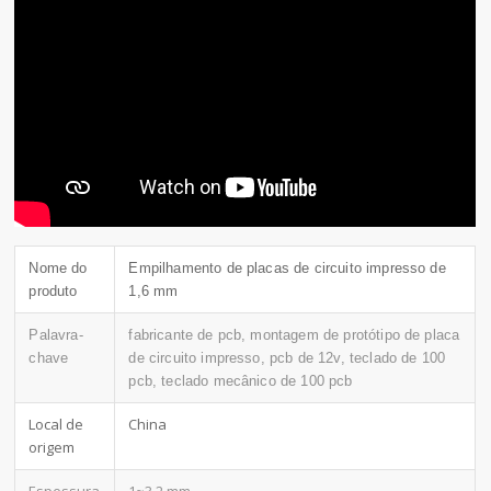
Nome do
Empilhamento de placas de circuito impresso de
produto
1,6 mm
Palavra-
fabricante de pcb, montagem de protótipo de placa
chave
de circuito impresso, pcb de 12v, teclado de 100
pcb, teclado mecânico de 100 pcb
Local de
China
origem