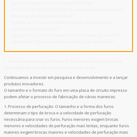
placa de circuito impresso rígida ou flexível?
5) Como o tipo de acabamento da placa de circuito impresso
afeta sua durabilidade e vida útil?
6) Como as PCBs suportam a integração de diferentes
componentes eletrônicos?
7) Quais são os fatores a serem considerados ao escolher o
material de PCB correto para uma aplicação específica?
1. como o tamanho e o formato do furo afetam o processo de
fabricação de uma placa de circuito impresso?
Continuamos a investir em pesquisa e desenvolvimento e a lançar
produtos inovadores.
O tamanho e o formato do furo em uma placa de circuito impresso
podem afetar o processo de fabricação de várias maneiras:
1. Processo de perfuração: O tamanho e a forma dos furos
determinam o tipo de broca e a velocidade de perfuração
necessária para criar os furos. Furos menores exigem brocas
menores e velocidades de perfuração mais lentas, enquanto furos
maiores exigem brocas maiores e velocidades de perfuração mais