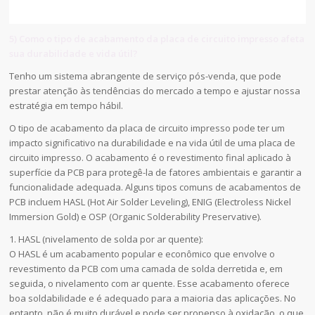
5) Como o tipo de acabamento da placa de circuito impresso afeta
sua durabilidade e vida útil?
Tenho um sistema abrangente de serviço pós-venda, que pode
prestar atenção às tendências do mercado a tempo e ajustar nossa
estratégia em tempo hábil.
O tipo de acabamento da placa de circuito impresso pode ter um
impacto significativo na durabilidade e na vida útil de uma placa de
circuito impresso. O acabamento é o revestimento final aplicado à
superfície da PCB para protegê-la de fatores ambientais e garantir a
funcionalidade adequada. Alguns tipos comuns de acabamentos de
PCB incluem HASL (Hot Air Solder Leveling), ENIG (Electroless Nickel
Immersion Gold) e OSP (Organic Solderability Preservative).
1. HASL (nivelamento de solda por ar quente):
O HASL é um acabamento popular e econômico que envolve o
revestimento da PCB com uma camada de solda derretida e, em
seguida, o nivelamento com ar quente. Esse acabamento oferece
boa soldabilidade e é adequado para a maioria das aplicações. No
entanto, não é muito durável e pode ser propenso à oxidação, o que