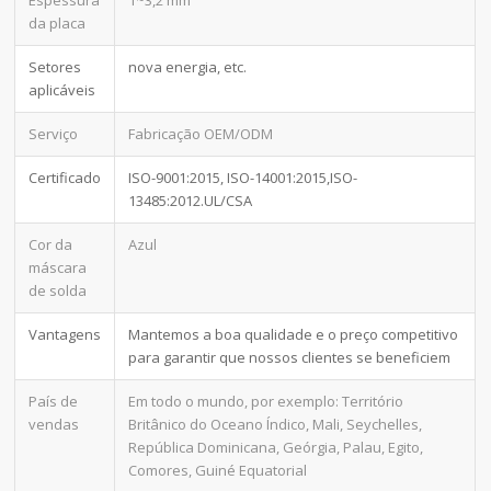
Espessura
1~3,2 mm
da placa
Setores
nova energia, etc.
aplicáveis
Serviço
Fabricação OEM/ODM
Certificado
ISO-9001:2015, ISO-14001:2015,ISO-
13485:2012.UL/CSA
Cor da
Azul
máscara
de solda
Vantagens
Mantemos a boa qualidade e o preço competitivo
para garantir que nossos clientes se beneficiem
País de
Em todo o mundo, por exemplo: Território
vendas
Britânico do Oceano Índico, Mali, Seychelles,
República Dominicana, Geórgia, Palau, Egito,
Comores, Guiné Equatorial