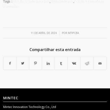
Tags：
LED de 12 volts para pcb
,
104 teclado pcb
,
PCB de 1 camada vs.
2 camadas
/
11 DE ABRIL DE 2024
POR
MTIPCBA
Compartilhar esta entrada
MINTEC
Mintec Innovation Technology Co., Ltd