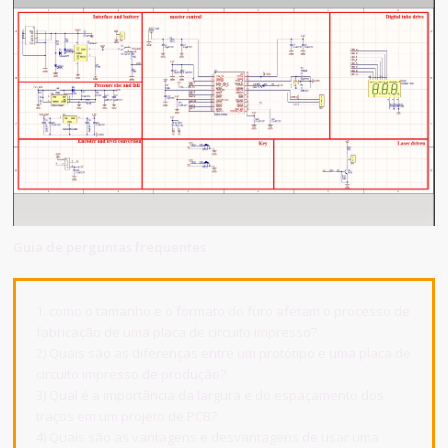
Guia de perguntas frequentes
1. como o tamanho e o formato do furo afetam o processo de
fabricação de uma placa de circuito impresso?
2) Quais são as diferenças entre um protótipo e uma placa de
circuito impresso de produção?
3) Qual é a importância da largura e do espaçamento dos
traços em um projeto de PCB?
4) Quais são as vantagens e desvantagens de usar uma