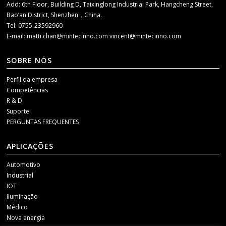
Add: 6th Floor, Building D, Taixinglong Industrial Park, Hangcheng Street,
Bao’an District, Shenzhen，China.
Tel: 0755-23592960
E-mail:
matti.chan@mintecinno.com
vincent@mintecinno.com
SOBRE NÓS
Perfil da empresa
Competências
R & D
Suporte
PERGUNTAS FREQUENTES
APLICAÇÕES
Automotivo
Industrial
IOT
Iluminação
Médico
Nova energia