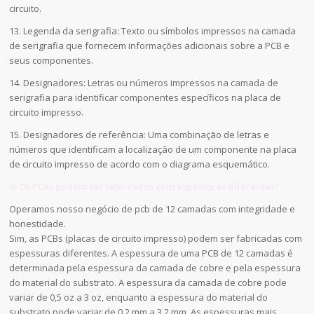
circuito.
13. Legenda da serigrafia: Texto ou símbolos impressos na camada
de serigrafia que fornecem informações adicionais sobre a PCB e
seus componentes.
14. Designadores: Letras ou números impressos na camada de
serigrafia para identificar componentes específicos na placa de
circuito impresso.
15. Designadores de referência: Uma combinação de letras e
números que identificam a localização de um componente na placa
de circuito impresso de acordo com o diagrama esquemático.
8) Os PCBs podem ser fabricados com espessuras diferentes?
Operamos nosso negócio de pcb de 12 camadas com integridade e
honestidade.
Sim, as PCBs (placas de circuito impresso) podem ser fabricadas com
espessuras diferentes. A espessura de uma PCB de 12 camadas é
determinada pela espessura da camada de cobre e pela espessura
do material do substrato. A espessura da camada de cobre pode
variar de 0,5 oz a 3 oz, enquanto a espessura do material do
substrato pode variar de 0,2 mm a 3,2 mm. As espessuras mais