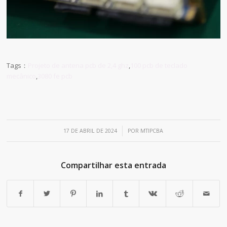
Tags：
Projeto de antena pcb de 2,4 ghz
,
100 pcb de teclado
mecânico
,
3080 fe pcb
/
17 DE ABRIL DE 2024
POR
MTIPCBA
Compartilhar esta entrada