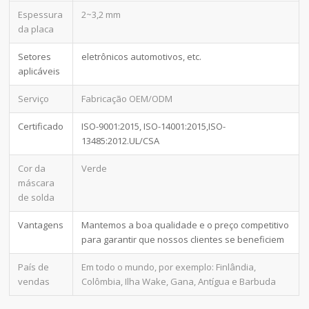
Espessura
2~3,2 mm
da placa
Setores
eletrônicos automotivos, etc.
aplicáveis
Serviço
Fabricação OEM/ODM
Certificado
ISO-9001:2015, ISO-14001:2015,ISO-
13485:2012.UL/CSA
Cor da
Verde
máscara
de solda
Vantagens
Mantemos a boa qualidade e o preço competitivo
para garantir que nossos clientes se beneficiem
País de
Em todo o mundo, por exemplo: Finlândia,
vendas
Colômbia, Ilha Wake, Gana, Antígua e Barbuda