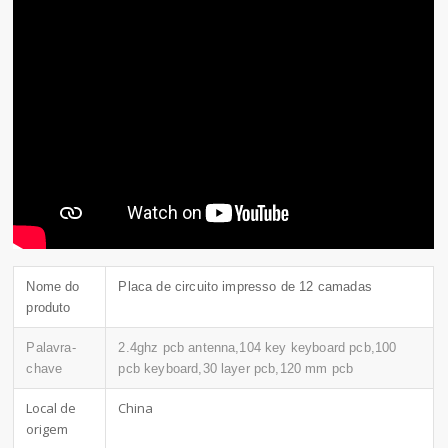
Nome do
Placa de circuito impresso de 12 camadas
produto
Palavra-
2.4ghz pcb antenna,104 key keyboard pcb,100
chave
pcb keyboard,30 layer pcb,120 mm pcb
Local de
China
origem