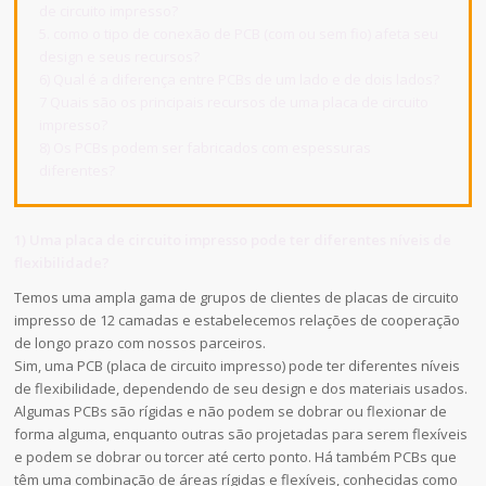
de circuito impresso?
5. como o tipo de conexão de PCB (com ou sem fio) afeta seu
design e seus recursos?
6) Qual é a diferença entre PCBs de um lado e de dois lados?
7 Quais são os principais recursos de uma placa de circuito
impresso?
8) Os PCBs podem ser fabricados com espessuras
diferentes?
1) Uma placa de circuito impresso pode ter diferentes níveis de
flexibilidade?
Temos uma ampla gama de grupos de clientes de placas de circuito
impresso de 12 camadas e estabelecemos relações de cooperação
de longo prazo com nossos parceiros.
Sim, uma PCB (placa de circuito impresso) pode ter diferentes níveis
de flexibilidade, dependendo de seu design e dos materiais usados.
Algumas PCBs são rígidas e não podem se dobrar ou flexionar de
forma alguma, enquanto outras são projetadas para serem flexíveis
e podem se dobrar ou torcer até certo ponto. Há também PCBs que
têm uma combinação de áreas rígidas e flexíveis, conhecidas como