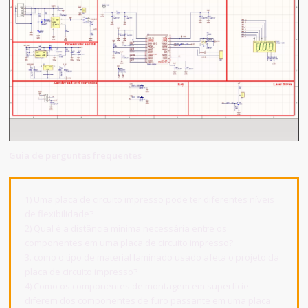
Guia de perguntas frequentes
1) Uma placa de circuito impresso pode ter diferentes níveis
de flexibilidade?
2) Qual é a distância mínima necessária entre os
componentes em uma placa de circuito impresso?
3. como o tipo de material laminado usado afeta o projeto da
placa de circuito impresso?
4) Como os componentes de montagem em superfície
diferem dos componentes de furo passante em uma placa