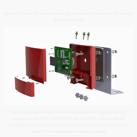
Seus produtos são sempre entregues antes do prazo e com a mais
alta qualidade.
Temos uma vasta experiência em engenharia para criar um
layout usando uma plataforma de software como o Altium
Designer. Esse layout mostra a aparência e o posicionamento
exatos dos componentes em sua placa.