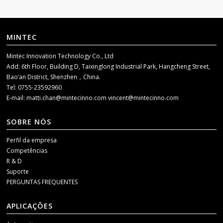
MINTEC
Mintec Innovation Technology Co., Ltd
Add: 6th Floor, Building D, Taixinglong Industrial Park, Hangcheng Street,
Bao’an District, Shenzhen，China.
Tel: 0755-23592960
E-mail:
matti.chan@mintecinno.com
vincent@mintecinno.com
SOBRE NÓS
Perfil da empresa
Competências
R & D
Suporte
PERGUNTAS FREQUENTES
APLICAÇÕES