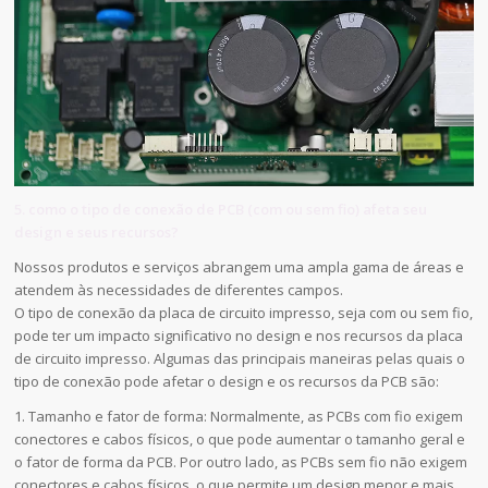
5. como o tipo de conexão de PCB (com ou sem fio) afeta seu
design e seus recursos?
Nossos produtos e serviços abrangem uma ampla gama de áreas e
atendem às necessidades de diferentes campos.
O tipo de conexão da placa de circuito impresso, seja com ou sem fio,
pode ter um impacto significativo no design e nos recursos da placa
de circuito impresso. Algumas das principais maneiras pelas quais o
tipo de conexão pode afetar o design e os recursos da PCB são:
1. Tamanho e fator de forma: Normalmente, as PCBs com fio exigem
conectores e cabos físicos, o que pode aumentar o tamanho geral e
o fator de forma da PCB. Por outro lado, as PCBs sem fio não exigem
conectores e cabos físicos, o que permite um design menor e mais