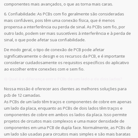
componentes mais avançados, o que as torna mais caras.
6. Confiabilidade: As PCBs com fio geralmente são consideradas
mais confiáveis, pois têm uma conexão física, que é menos
propensa a interferência ou perda de sinal. As PCBs sem fio, por
outro lado, podem ser mais suscetíveis à interferência e à perda de
sinal, o que pode afetar sua confiabilidade.
De modo geral, o tipo de conexão de PCB pode afetar
significativamente o design e os recursos da PCB, e é importante
considerar cuidadosamente os requisitos específicos do aplicativo
ao escolher entre conexões com e sem fio.
6) Qual é a diferença entre PCBs de um lado e de dois lados?
Nossa missão é oferecer aos clientes as melhores soluções para
pcb de 12 camadas.
As PCBs de um lado têm traços e componentes de cobre em apenas
um lado da placa, enquanto as PCBs de dois lados têm traços e
componentes de cobre em ambos os lados da placa. Isso permite
projetos de circuitos mais complexos e uma maior densidade de
componentes em uma PCB de dupla face. Normalmente, as PCBs de
um lado são usadas para circuitos mais simples e são mais baratas