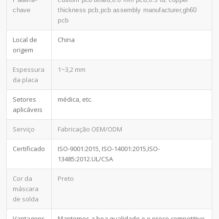
chave
thickness pcb,pcb assembly manufacturer,gh60
pcb
Local de
China
origem
Espessura
1~3,2 mm
da placa
Setores
médica, etc.
aplicáveis
Serviço
Fabricação OEM/ODM
Certificado
ISO-9001:2015, ISO-14001:2015,ISO-
13485:2012.UL/CSA
Cor da
Preto
máscara
de solda
Vantagens
Mantemos a boa qualidade e o preço competitivo