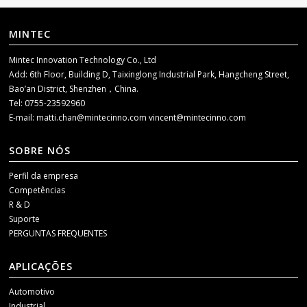
MINTEC
Mintec Innovation Technology Co., Ltd
Add: 6th Floor, Building D, Taixinglong Industrial Park, Hangcheng Street,
Bao’an District, Shenzhen，China.
Tel: 0755-23592960
E-mail:
matti.chan@mintecinno.com
vincent@mintecinno.com
SOBRE NÓS
Perfil da empresa
Competências
R & D
Suporte
PERGUNTAS FREQUENTES
APLICAÇÕES
Automotivo
Industrial