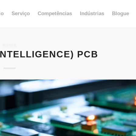
io
Serviço
Competências
Indústrias
Blogue
BLOGUE
 INTELLIGENCE) PCB