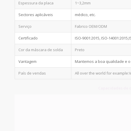
Espessura da placa
1~3,2mm
Sectores aplicáveis
médico, etc.
Serviço
Fabrico OEM/ODM
Certificado
ISO-9001:2015, ISO-14001:2015,
Cor da máscara de solda
Preto
Vantagem
Mantemos a boa qualidade e o p
País de vendas
All over the world for example:
Capacidades de c