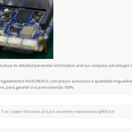
ll introduce its detailed parameter information and our company advantages 
regulamentos RoHS/REACH, com preços acessíveis e qualidade inigualáve
os, para garantir a sua encomenda 100%.
.5 oz copper thickness pcb,pcb assembly manufacturer,gh60 pcb