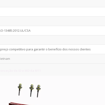
ISO-13485:2012.UL/CSA
reço competitivo para garantir o benefício dos nossos clientes
Vietnam
onceção de ID e MD da MTI