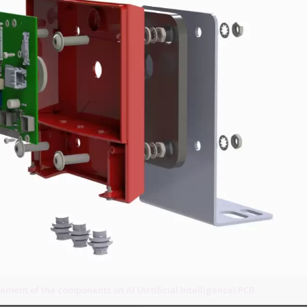
ment of the components on AI (Artificial Intelligence) PCB.