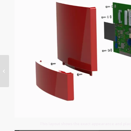
Agricultural PCB
This layout shows the exact appearance and place