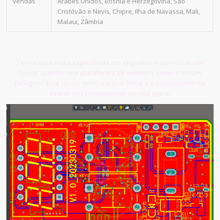
vendas
Árabes Unidos, Bósnia e Herzegovina, São
Cristóvão e Nevis, Chipre, Ilha de Navassa, Mali,
Malaui, Zâmbia
Temos uma vasta experiência em engenharia para criar um
layout usando uma plataforma de software como o Altium
Designer. Esse layout mostra a aparência e o posicionamento
exatos dos componentes em sua placa.