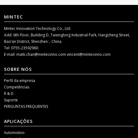
MINTEC
Mintec Innovation Technology Co., Ltd
Add: 6th Floor, Building D, Taixinglong Industrial Park, Hangcheng Street,
Bao’an District, Shenzhen，China.
Tel: 0755-23592960
E-mail:
matti.chan@mintecinno.com
vincent@mintecinno.com
SOBRE NÓS
Perfil da empresa
Competências
R & D
Suporte
PERGUNTAS FREQUENTES
APLICAÇÕES
Automotivo