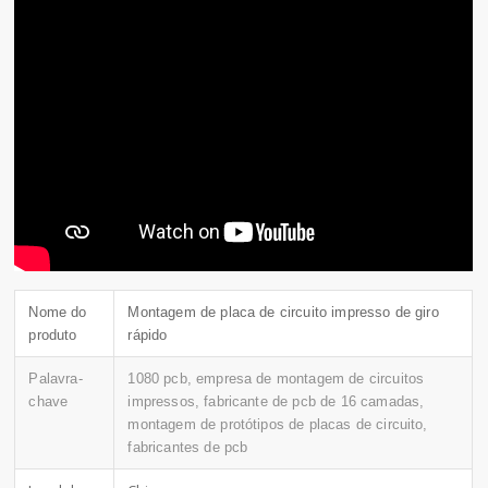
Nome do
Montagem de placa de circuito impresso de giro
produto
rápido
Palavra-
1080 pcb, empresa de montagem de circuitos
chave
impressos, fabricante de pcb de 16 camadas,
montagem de protótipos de placas de circuito,
fabricantes de pcb