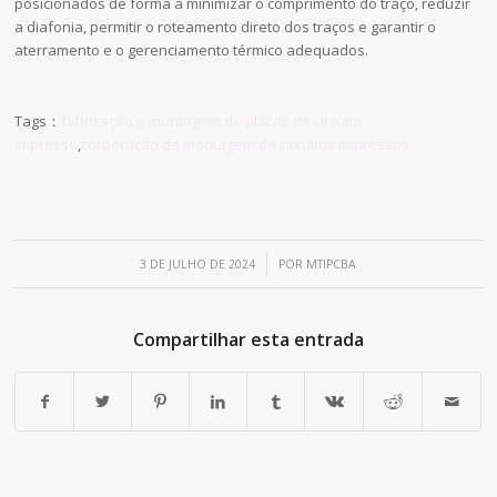
posicionados de forma a minimizar o comprimento do traço, reduzir
a diafonia, permitir o roteamento direto dos traços e garantir o
aterramento e o gerenciamento térmico adequados.
Tags：
fabricação e montagem de placas de circuito
impresso
,
corporação de montagem de circuitos impressos
/
3 DE JULHO DE 2024
POR
MTIPCBA
Compartilhar esta entrada