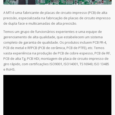
A MTI é uma fabricante de placas de circuito impresso (PCB) de alta
precisão, especializada na fabricação de placas de circuito impresso
de dupla face e multicamadas de alta precisão.
Temos um grupo de funcionários experientes e uma equipe de
gerenciamento de alta qualidade, que estabelecem um sistema
completo de garantia de qualidade. Os produtos incluem PCB FR-4,
PCB de metal e RFPCB (PCB de cerâmica, PCB de PTFE), etc. Temos
vasta experiência na produção de PCB de cobre espesso, PCB de RF,
PCB de alta Tg, PCB HDI, montagem de placa de circuito impresso de
giro rápido, com certificações ISO9001, ISO14001, TS16949, ISO 13485
e RoHS.