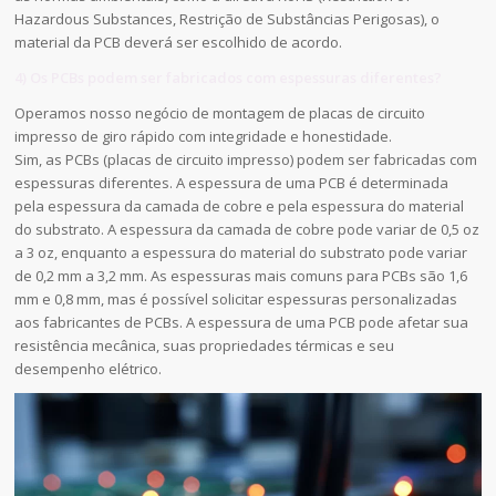
Hazardous Substances, Restrição de Substâncias Perigosas), o
material da PCB deverá ser escolhido de acordo.
4) Os PCBs podem ser fabricados com espessuras diferentes?
Operamos nosso negócio de montagem de placas de circuito
impresso de giro rápido com integridade e honestidade.
Sim, as PCBs (placas de circuito impresso) podem ser fabricadas com
espessuras diferentes. A espessura de uma PCB é determinada
pela espessura da camada de cobre e pela espessura do material
do substrato. A espessura da camada de cobre pode variar de 0,5 oz
a 3 oz, enquanto a espessura do material do substrato pode variar
de 0,2 mm a 3,2 mm. As espessuras mais comuns para PCBs são 1,6
mm e 0,8 mm, mas é possível solicitar espessuras personalizadas
aos fabricantes de PCBs. A espessura de uma PCB pode afetar sua
resistência mecânica, suas propriedades térmicas e seu
desempenho elétrico.