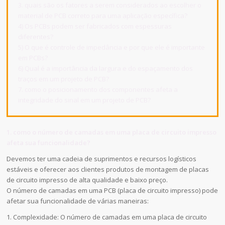
3. quais são os fatores a serem considerados ao escolher o
material de PCB correto para uma aplicação específica?
4) Os PCBs podem ser fabricados com espessuras
diferentes?
5) O que é controle de impedância e por que ele é importante
em PCBs?
6) Qual é a importância da largura e do espaçamento dos
traços em um projeto de PCB?
7. como o posicionamento dos componentes afeta a
integridade do sinal em um projeto de PCB?
1. como o número de camadas em uma placa de circuito impresso
afeta sua funcionalidade?
Devemos ter uma cadeia de suprimentos e recursos logísticos
estáveis e oferecer aos clientes produtos de montagem de placas
de circuito impresso de alta qualidade e baixo preço.
O número de camadas em uma PCB (placa de circuito impresso) pode
afetar sua funcionalidade de várias maneiras:
1. Complexidade: O número de camadas em uma placa de circuito