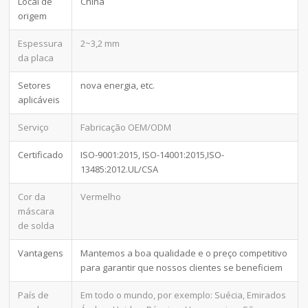
Local de
China
origem
Espessura
2~3,2 mm
da placa
Setores
nova energia, etc.
aplicáveis
Serviço
Fabricação OEM/ODM
Certificado
ISO-9001:2015, ISO-14001:2015,ISO-
13485:2012.UL/CSA
Cor da
Vermelho
máscara
de solda
Vantagens
Mantemos a boa qualidade e o preço competitivo
para garantir que nossos clientes se beneficiem
País de
Em todo o mundo, por exemplo: Suécia, Emirados