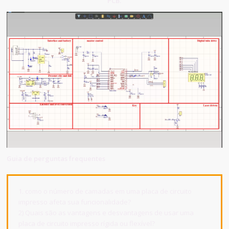
PCB.
Guia de perguntas frequentes
1. como o número de camadas em uma placa de circuito
impresso afeta sua funcionalidade?
2) Quais são as vantagens e desvantagens de usar uma
placa de circuito impresso rígida ou flexível?