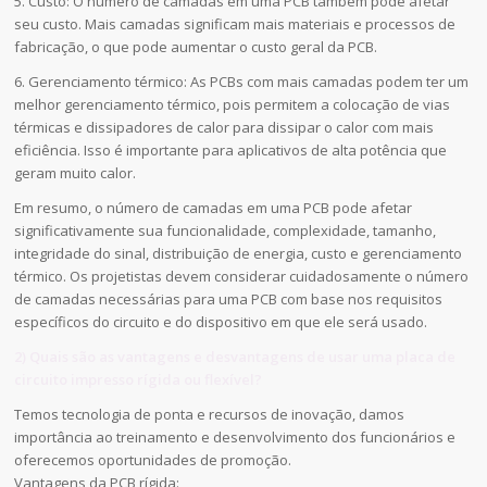
5. Custo: O número de camadas em uma PCB também pode afetar
seu custo. Mais camadas significam mais materiais e processos de
fabricação, o que pode aumentar o custo geral da PCB.
6. Gerenciamento térmico: As PCBs com mais camadas podem ter um
melhor gerenciamento térmico, pois permitem a colocação de vias
térmicas e dissipadores de calor para dissipar o calor com mais
eficiência. Isso é importante para aplicativos de alta potência que
geram muito calor.
Em resumo, o número de camadas em uma PCB pode afetar
significativamente sua funcionalidade, complexidade, tamanho,
integridade do sinal, distribuição de energia, custo e gerenciamento
térmico. Os projetistas devem considerar cuidadosamente o número
de camadas necessárias para uma PCB com base nos requisitos
específicos do circuito e do dispositivo em que ele será usado.
2) Quais são as vantagens e desvantagens de usar uma placa de
circuito impresso rígida ou flexível?
Temos tecnologia de ponta e recursos de inovação, damos
importância ao treinamento e desenvolvimento dos funcionários e
oferecemos oportunidades de promoção.
Vantagens da PCB rígida: