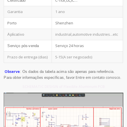
C-Tick,UL,IC…
Certificado
Garantia
1 ano
Porto
Shenzhen
industrial,automotive industries
...etc
Aplicativo
Serviço 24 horas
Serviço pós-venda
Prazo de entrega (dias)
5-15(A ser negociado)
Observe
: Os dados da tabela acima são apenas para referência.
Entre em contato conosco
Para obter informações específicas, favor
.
SCHEMATIC DESIGN of Flexible Aluminum PCB