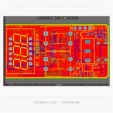
This layout shows the exact appearance and placement of the
components on Flexible Aluminum PCB.
/
OUTUBRO 3, 2024
POR
MTIPCBA