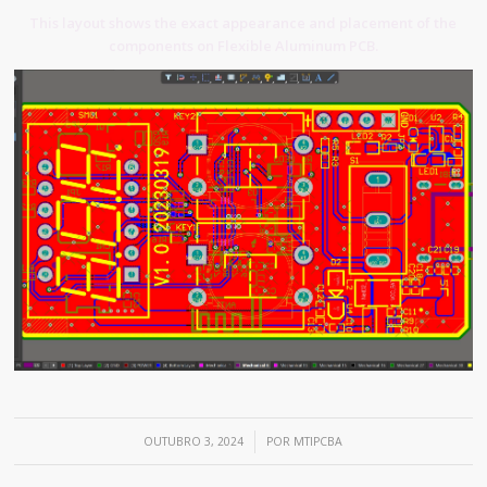
This layout shows the exact appearance and placement of the
components on Flexible Aluminum PCB.
/
OUTUBRO 3, 2024
POR
MTIPCBA