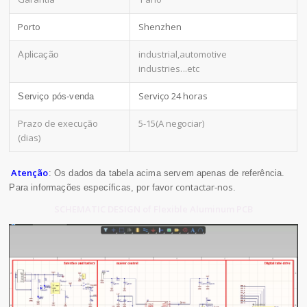
Porto
Shenzhen
industrial,automotive
Aplicação
industries
...etc
Serviço 24 horas
Serviço pós-venda
Prazo de execução
5-15(A negociar)
(dias)
Atenção
: Os dados da tabela acima servem apenas de referência.
contactar-nos
Para informações específicas, por favor
.
SCHEMATIC DESIGN of Flexible Aluminum PCB