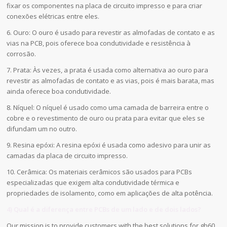
fixar os componentes na placa de circuito impresso e para criar
conexões elétricas entre eles.
6. Ouro: O ouro é usado para revestir as almofadas de contato e as
vias na PCB, pois oferece boa condutividade e resistência à
corrosão.
7. Prata: Às vezes, a prata é usada como alternativa ao ouro para
revestir as almofadas de contato e as vias, pois é mais barata, mas
ainda oferece boa condutividade.
8. Níquel: O níquel é usado como uma camada de barreira entre o
cobre e o revestimento de ouro ou prata para evitar que eles se
difundam um no outro.
9. Resina epóxi: A resina epóxi é usada como adesivo para unir as
camadas da placa de circuito impresso.
10. Cerâmica: Os materiais cerâmicos são usados para PCBs
especializadas que exigem alta condutividade térmica e
propriedades de isolamento, como em aplicações de alta potência.
4) Qual é a diferença entre PCBs de um lado e de dois lados?
Our mission is to provide customers with the best solutions for gh60