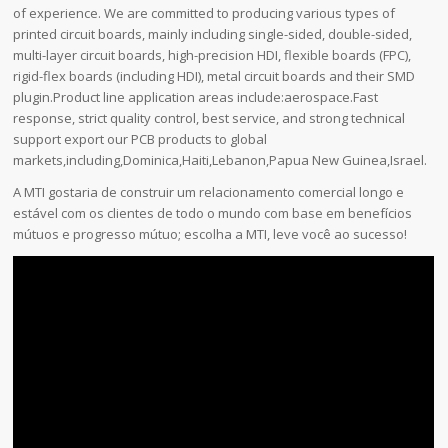
of experience. We are committed to producing various types of
printed circuit boards, mainly including single-sided, double-sided,
multi-layer circuit boards, high-precision HDI, flexible boards (FPC),
rigid-flex boards (including HDI), metal circuit boards and their SMD
plugin.Product line application areas include:aerospace.Fast
response, strict quality control, best service, and strong technical
support export our PCB products to global
markets,including,Dominica,Haiti,Lebanon,Papua New Guinea,Israel.
A MTI gostaria de construir um relacionamento comercial longo e
estável com os clientes de todo o mundo com base em benefícios
mútuos e progresso mútuo; escolha a MTI, leve você ao sucesso!