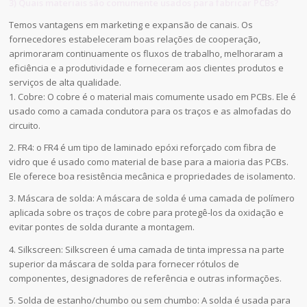
3) Quais materiais são comumente usados para fabricar PCBs?
Temos vantagens em marketing e expansão de canais. Os
fornecedores estabeleceram boas relações de cooperação,
aprimoraram continuamente os fluxos de trabalho, melhoraram a
eficiência e a produtividade e forneceram aos clientes produtos e
serviços de alta qualidade.
1. Cobre: O cobre é o material mais comumente usado em PCBs. Ele é
usado como a camada condutora para os traços e as almofadas do
circuito.
2. FR4: o FR4 é um tipo de laminado epóxi reforçado com fibra de
vidro que é usado como material de base para a maioria das PCBs.
Ele oferece boa resistência mecânica e propriedades de isolamento.
3. Máscara de solda: A máscara de solda é uma camada de polímero
aplicada sobre os traços de cobre para protegê-los da oxidação e
evitar pontes de solda durante a montagem.
4. Silkscreen: Silkscreen é uma camada de tinta impressa na parte
superior da máscara de solda para fornecer rótulos de
componentes, designadores de referência e outras informações.
5. Solda de estanho/chumbo ou sem chumbo: A solda é usada para