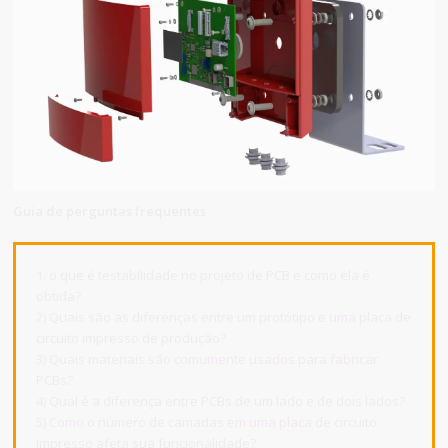
Guia de perguntas frequentes
1. o que é testabilidade no projeto de PCB e como ela é
obtida?
2) Quais são as diferenças entre um protótipo e uma placa de
circuito impresso de produção?
3) Quais materiais são comumente usados para fabricar
PCBs?
4) Qual é a diferença entre PCBs de um lado e de dois lados?
5) Como o número de camadas em uma placa de circuito
impresso afeta sua funcionalidade?