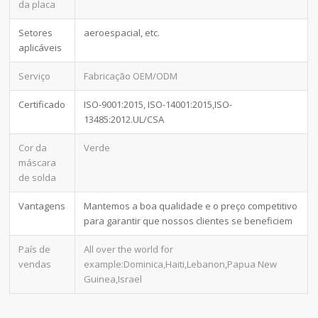
da placa
Setores
aeroespacial, etc.
aplicáveis
Serviço
Fabricação OEM/ODM
Certificado
ISO-9001:2015, ISO-14001:2015,ISO-
13485:2012.UL/CSA
Cor da
Verde
máscara
de solda
Vantagens
Mantemos a boa qualidade e o preço competitivo
para garantir que nossos clientes se beneficiem
País de
All over the world for
vendas
example:Dominica,Haiti,Lebanon,Papua New
Guinea,Israel