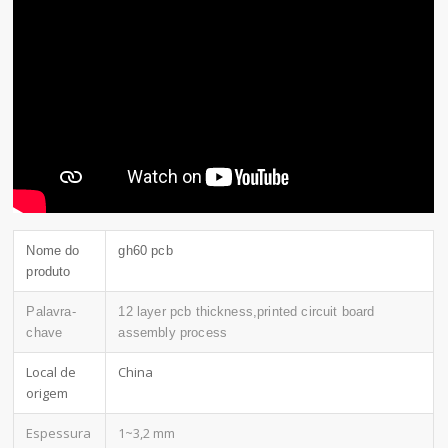
Nome do
gh60 pcb
produto
Palavra-
12 layer pcb thickness,printed circuit board
chave
assembly process
Local de
China
origem
Espessura
1~3,2 mm