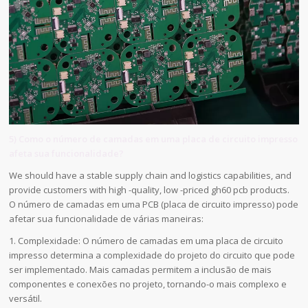
5) Como o número de camadas em uma placa de circuito impresso
afeta sua funcionalidade?
We should have a stable supply chain and logistics capabilities, and
provide customers with high -quality, low -priced gh60 pcb products.
O número de camadas em uma PCB (placa de circuito impresso) pode
afetar sua funcionalidade de várias maneiras:
1. Complexidade: O número de camadas em uma placa de circuito
impresso determina a complexidade do projeto do circuito que pode
ser implementado. Mais camadas permitem a inclusão de mais
componentes e conexões no projeto, tornando-o mais complexo e
versátil.