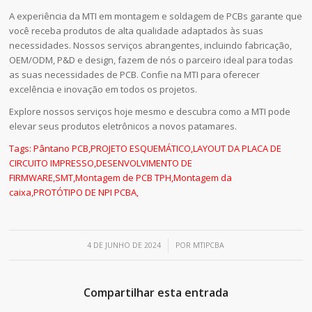
A experiência da MTI em montagem e soldagem de PCBs garante que
você receba produtos de alta qualidade adaptados às suas
necessidades. Nossos serviços abrangentes, incluindo fabricação,
OEM/ODM, P&D e design, fazem de nós o parceiro ideal para todas
as suas necessidades de PCB. Confie na MTI para oferecer
excelência e inovação em todos os projetos.
Explore nossos serviços hoje mesmo e descubra como a MTI pode
elevar seus produtos eletrônicos a novos patamares.
Tags:
Pântano PCB
,
PROJETO ESQUEMÁTICO
,
LAYOUT DA PLACA DE
CIRCUITO IMPRESSO
,
DESENVOLVIMENTO DE
FIRMWARE
,
SMT
,
Montagem de PCB TPH
,
Montagem da
caixa
,
PROTÓTIPO DE NPI PCBA
,
/
4 DE JUNHO DE 2024
POR
MTIPCBA
Compartilhar esta entrada