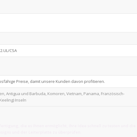
12.UL/CSA
bsfähige Preise, damit unsere Kunden davon profitieren.
inien, Antigua und Barbuda, Komoren, Vietnam, Panama, Französisch-
Keeling) Inseln
ertigung, die es Ihnen ermöglicht, Ihre Idee schnell zu testen und die
signs und der Leiterplatte zu überprüfen.