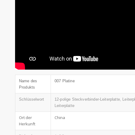
Name des
007 Platine
Produkts
Schlüsselwort
12-polige Steckverbinder-Leiterplatte, Leiter
Leiterplatte
Ort der
China
Herkunft