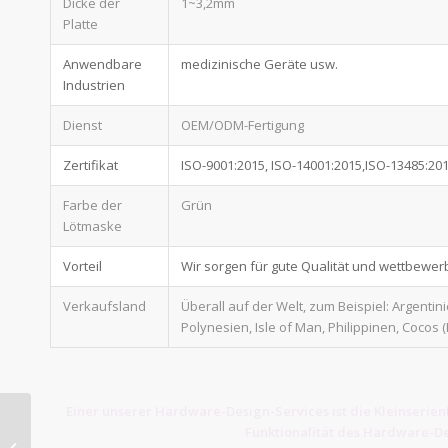
Dicke der
1~3,2mm
Platte
Anwendbare
medizinische Geräte usw.
Industrien
Dienst
OEM/ODM-Fertigung
Zertifikat
ISO-9001:2015, ISO-14001:2015,ISO-13485:20
Farbe der
Grün
Lötmaske
Vorteil
Wir sorgen für gute Qualität und wettbewer
Verkaufsland
Überall auf der Welt, zum Beispiel: Argent
Polynesien, Isle of Man, Philippinen, Cocos (
Einer unserer Hardware-Design-Services ist die Kleinserienf
Funktionalität des Hardware-De
2.54