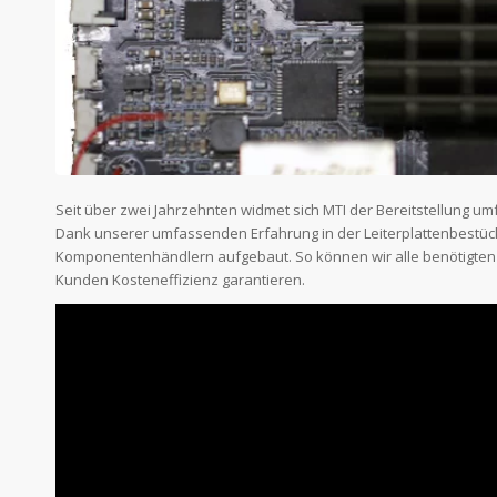
Seit über zwei Jahrzehnten widmet sich MTI der Bereitstellung u
Dank unserer umfassenden Erfahrung in der Leiterplattenbestüc
Komponentenhändlern aufgebaut. So können wir alle benötigte
Kunden Kosteneffizienz garantieren.