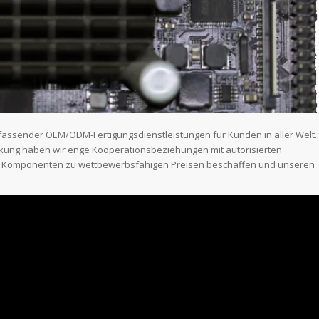
mfassender OEM/ODM-Fertigungsdienstleistungen für Kunden in aller Welt.
kung haben wir enge Kooperationsbeziehungen mit autorisierten
n Komponenten zu wettbewerbsfähigen Preisen beschaffen und unseren