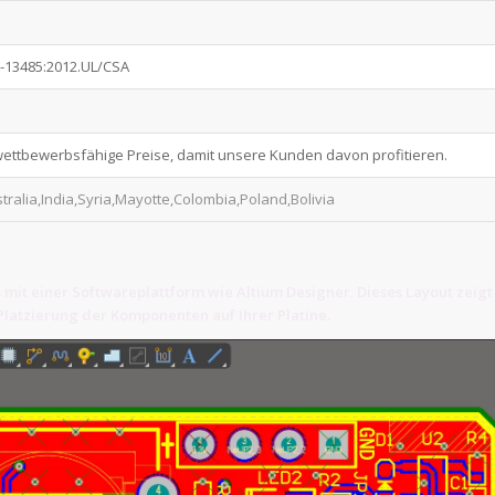
O-13485:2012.UL/CSA
 wettbewerbsfähige Preise, damit unsere Kunden davon profitieren.
stralia,India,Syria,Mayotte,Colombia,Poland,Bolivia
 mit einer Softwareplattform wie Altium Designer. Dieses Layout zeigt
latzierung der Komponenten auf Ihrer Platine.