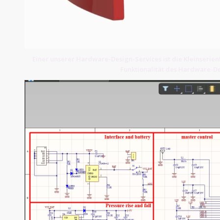
Einer unserer Hardware-Design-Services ist die Kleinserienf
Funktionalität des Hardware-De