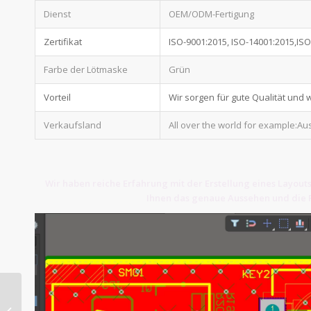
Dienst
OEM/ODM-Fertigung
Zertifikat
ISO-9001:2015, ISO-14001:2015,IS
Farbe der Lötmaske
Grün
Vorteil
Wir sorgen für gute Qualität und
Verkaufsland
All over the world for example:Au
Wir haben reiche Erfahrung mit der Erstellung eines Layouts
Ihnen das genaue Aussehen und die P
007 Platine