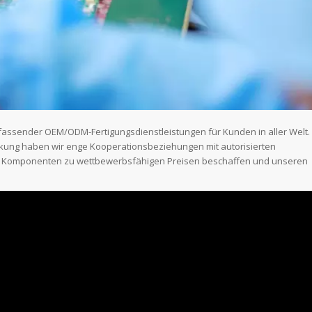
mfassender OEM/ODM-Fertigungsdienstleistungen für Kunden in aller Welt.
kung haben wir enge Kooperationsbeziehungen mit autorisierten
n Komponenten zu wettbewerbsfähigen Preisen beschaffen und unseren