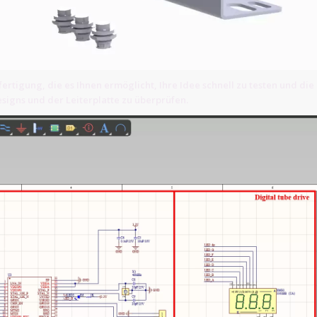
ertigung, die es Ihnen ermöglicht, Ihre Idee schnell zu testen und die
signs und der Leiterplatte zu überprüfen.