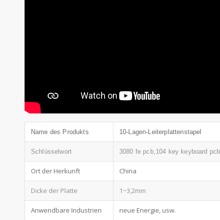
Name des Produkts
10-Lagen-Leiterplattenstapel
Schlüsselwort
3080 fe pcb,104 key keyboard pc
Ort der Herkunft
China
Dicke der Platte
1~3,2mm
Anwendbare Industrien
neue Energie, usw.