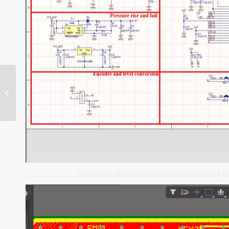
Conductive Ink PCB
This layout shows the exact appearance and p