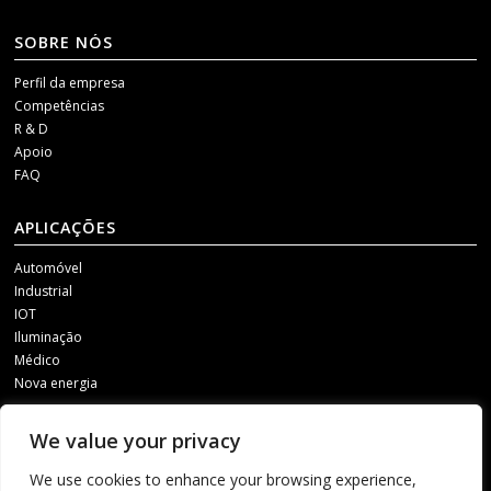
SOBRE NÓS
Perfil da empresa
Competências
R & D
Apoio
FAQ
APLICAÇÕES
Automóvel
Industrial
IOT
Iluminação
Médico
Nova energia
MÍDIAS SOCIAIS
We value your privacy
Para receber as nossas actualizações, contacte-nos através de um dos
We use cookies to enhance your browsing experience,