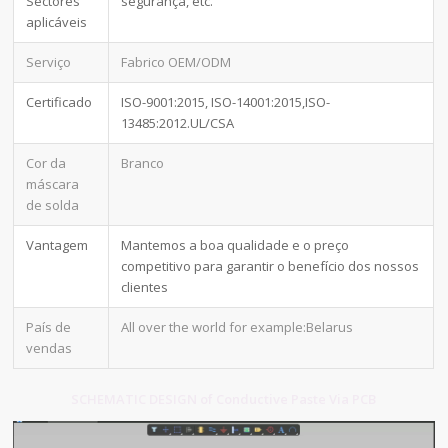
Sectores
segurança, etc.
aplicáveis
Serviço
Fabrico OEM/ODM
Certificado
ISO-9001:2015, ISO-14001:2015,ISO-
13485:2012.UL/CSA
Cor da
Branco
máscara
de solda
Vantagem
Mantemos a boa qualidade e o preço
competitivo para garantir o benefício dos nossos
clientes
País de
All over the world for example:Belarus
vendas
SCHEMATIC DESIGN of Conductive Paste Via PCB