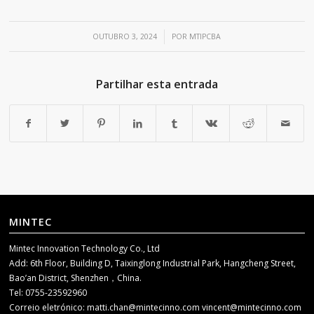
/
OUTUBRO 3, 2024
POR
MTIPCBA
Partilhar esta entrada
MINTEC
Mintec Innovation Technology Co., Ltd
Add: 6th Floor, Building D, Taixinglong Industrial Park, Hangcheng Street,
Bao’an District, Shenzhen，China.
Tel: 0755-23592960
Correio eletrónico:
matti.chan@mintecinno.com
vincent@mintecinno.com