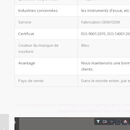
Industries concernées
les instruments d'essai, etc.
Service
Fabrication OEM/ODM
Certificat
ISO-9001:2015, ISO-14001:2
Couleur du masque de
Bleu
soudure
Avantage
Nous maintenons une bonne q
clients.
Pays de vente
Dans le monde entier, par 
Nous disposons d'une riche expérience d'ingénieur pour créer 
Ce schéma vous montre l'aspect et l'em
Ce qu'il faut savoir sur
la conception et