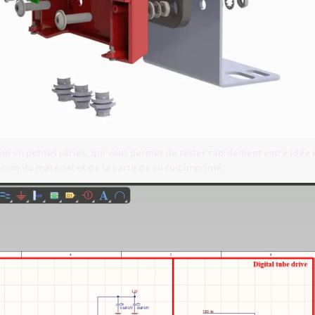
ion en petites séries, qui vous permet de tester rapidement votre idée 
ption du matériel et de la carte de circuit imprimé.