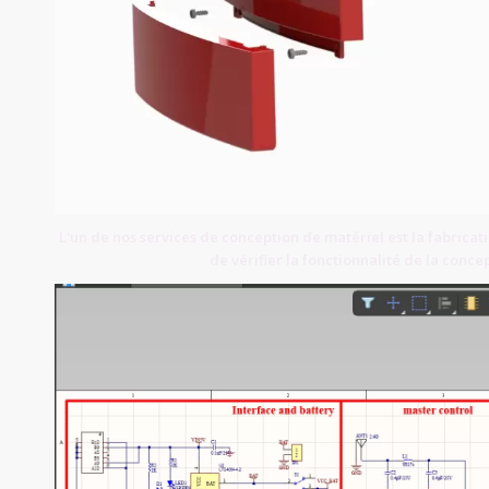
L'un de nos services de conception de matériel est la fabricat
de vérifier la fonctionnalité de la conce