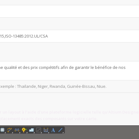
015,ISO-13485:2012.UL/CSA
ualité et des prix compétitifs afin de garantir le bénéfice de nos
exemple : Thaïlande, Niger, Rwanda, Guinée-Bissau, Niue.
un layout à l'aide d'une plateforme logicielle telle qu'Altium Designe
placement exacts des composants sur votre carte.