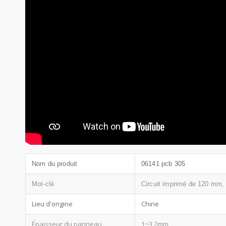
Nom du produit
06141 pcb 305
Mot-clé
Circuit imprimé de 120 mm,
Lieu d'origine
Chine
Épaisseur du panneau
1~3,2mm