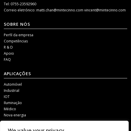
Tel: 0755-23592960
Correio eletrónico:
matti.chan@mintecinno.com
vincent@mintecinno.com
SOBRE NÓS
Perfil da empresa
Competências
R & D
Apoio
FAQ
APLICAÇÕES
Automóvel
Industrial
IOT
Iluminação
Médico
Nova energia
MÍDIAS SOCIAIS
We value your privacy