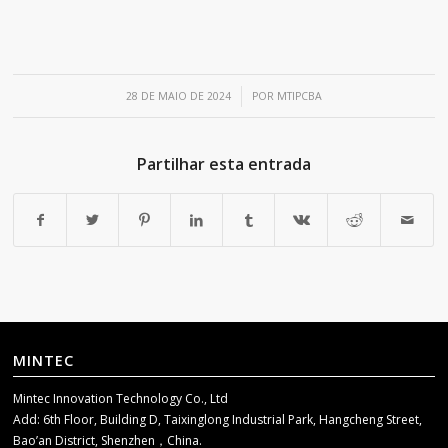
/
28 DE MAIO DE 2024
POR
MTIPCBA
Partilhar esta entrada
MINTEC
Mintec Innovation Technology Co., Ltd
Add: 6th Floor, Building D, Taixinglong Industrial Park, Hangcheng Street,
Bao’an District, Shenzhen，China.