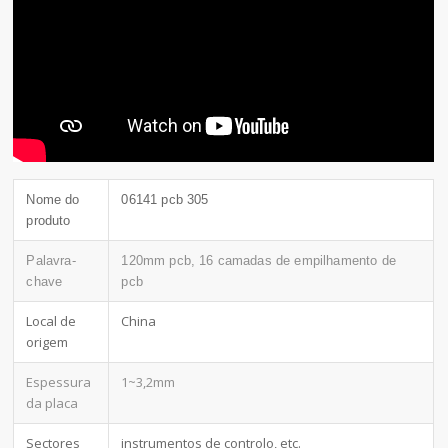
Nome do
06141 pcb 305
produto
Palavra-
120mm pcb, 16 camadas de empilhamento de
chave
pcb
Local de
China
origem
Espessura
1~3,2mm
da placa
Sectores
instrumentos de controlo, etc.