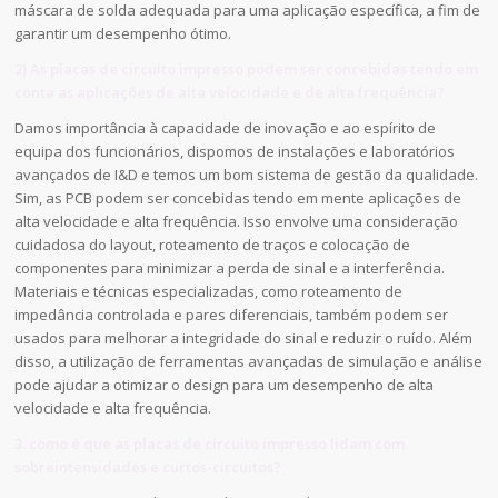
máscara de solda adequada para uma aplicação específica, a fim de
garantir um desempenho ótimo.
2) As placas de circuito impresso podem ser concebidas tendo em
conta as aplicações de alta velocidade e de alta frequência?
Damos importância à capacidade de inovação e ao espírito de
equipa dos funcionários, dispomos de instalações e laboratórios
avançados de I&D e temos um bom sistema de gestão da qualidade.
Sim, as PCB podem ser concebidas tendo em mente aplicações de
alta velocidade e alta frequência. Isso envolve uma consideração
cuidadosa do layout, roteamento de traços e colocação de
componentes para minimizar a perda de sinal e a interferência.
Materiais e técnicas especializadas, como roteamento de
impedância controlada e pares diferenciais, também podem ser
usados para melhorar a integridade do sinal e reduzir o ruído. Além
disso, a utilização de ferramentas avançadas de simulação e análise
pode ajudar a otimizar o design para um desempenho de alta
velocidade e alta frequência.
3. como é que as placas de circuito impresso lidam com
sobreintensidades e curtos-circuitos?