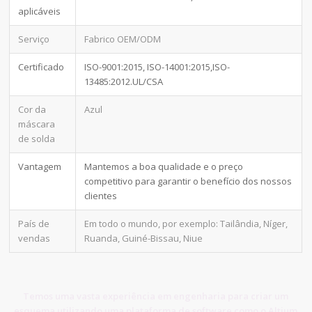
aplicáveis
Serviço
Fabrico OEM/ODM
Certificado
ISO-9001:2015, ISO-14001:2015,ISO-
13485:2012.UL/CSA
Cor da
Azul
máscara
de solda
Vantagem
Mantemos a boa qualidade e o preço
competitivo para garantir o benefício dos nossos
clientes
País de
Em todo o mundo, por exemplo: Tailândia, Níger,
vendas
Ruanda, Guiné-Bissau, Niue
Temos uma vasta experiência em engenharia para criar um
esquema utilizando uma plataforma de software como o Altium