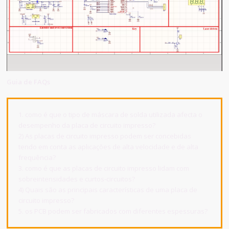
Guia de FAQs
1. como é que o tipo de máscara de solda utilizada afecta o
desempenho da placa de circuito impresso?
2) As placas de circuito impresso podem ser concebidas
tendo em conta as aplicações de alta velocidade e de alta
frequência?
3. como é que as placas de circuito impresso lidam com
sobreintensidades e curtos-circuitos?
4) Quais são as principais características de uma placa de
circuito impresso?
5. os PCB podem ser fabricados com diferentes espessuras?