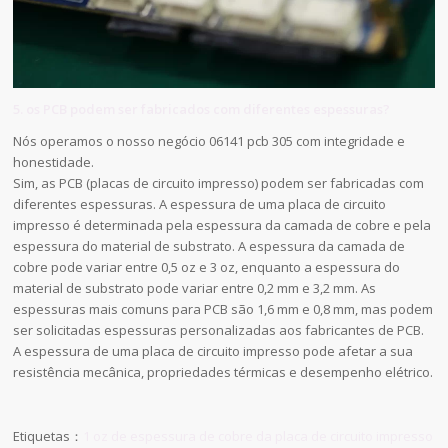
5. os PCB podem ser fabricados com diferentes espessuras?
Nós operamos o nosso negócio 06141 pcb 305 com integridade e
honestidade.
Sim, as PCB (placas de circuito impresso) podem ser fabricadas com
diferentes espessuras. A espessura de uma placa de circuito
impresso é determinada pela espessura da camada de cobre e pela
espessura do material de substrato. A espessura da camada de
cobre pode variar entre 0,5 oz e 3 oz, enquanto a espessura do
material de substrato pode variar entre 0,2 mm e 3,2 mm. As
espessuras mais comuns para PCB são 1,6 mm e 0,8 mm, mas podem
ser solicitadas espessuras personalizadas aos fabricantes de PCB.
A espessura de uma placa de circuito impresso pode afetar a sua
resistência mecânica, propriedades térmicas e desempenho elétrico.
Etiquetas：
1 oz de espessura de cobre da placa de circuito impresso