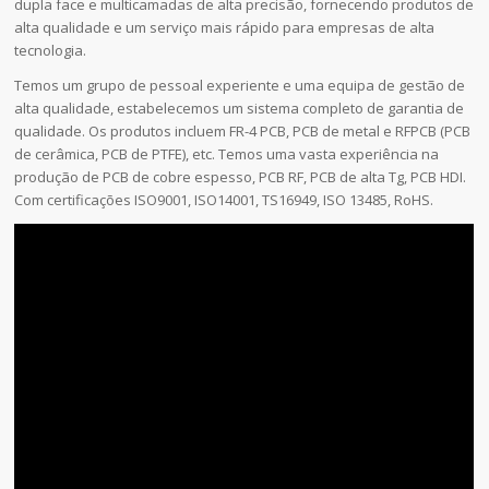
dupla face e multicamadas de alta precisão, fornecendo produtos de
alta qualidade e um serviço mais rápido para empresas de alta
tecnologia.
Temos um grupo de pessoal experiente e uma equipa de gestão de
alta qualidade, estabelecemos um sistema completo de garantia de
qualidade. Os produtos incluem FR-4 PCB, PCB de metal e RFPCB (PCB
de cerâmica, PCB de PTFE), etc. Temos uma vasta experiência na
produção de PCB de cobre espesso, PCB RF, PCB de alta Tg, PCB HDI.
Com certificações ISO9001, ISO14001, TS16949, ISO 13485, RoHS.