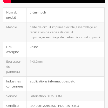
Nom du
0,6mm pcb
produit
Mot-clé
carte de circuit imprimé flexible,assemblage et
fabrication de cartes de circuit
imprimé,assemblage de cartes de circuit imprimé
Lieu
Chine
d'origine
Épaisseur
1~3,2mm
du
panneau
Industries
applications informatiques, etc.
concernées
Service
Fabrication OEM/ODM
Certificat
ISO-9001:2015, ISO-14001:2015,ISO-