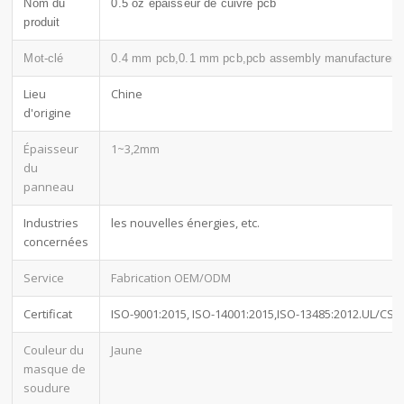
Nom du
0.5 oz épaisseur de cuivre pcb
produit
Mot-clé
0.4 mm pcb,0.1 mm pcb,pcb assembly manufacturer
Lieu
Chine
d'origine
Épaisseur
1~3,2mm
du
panneau
Industries
les nouvelles énergies, etc.
concernées
Service
Fabrication OEM/ODM
Certificat
ISO-9001:2015, ISO-14001:2015,ISO-13485:2012.UL/CSA
Couleur du
Jaune
masque de
soudure