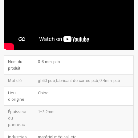
Nom du
0,6 mm pcb
produit
Mot-clé
gh60 pcb,fabricant de cartes pcb,0.4mm pcb
Lieu
Chine
d'origine
Épaisseur
1~3,2mm
du
panneau
Industries
matériel médical, etc.