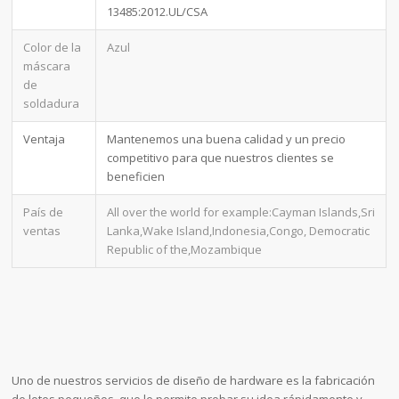
13485:2012.UL/CSA
Color de la
Azul
máscara
de
soldadura
Ventaja
Mantenemos una buena calidad y un precio
competitivo para que nuestros clientes se
beneficien
País de
All over the world for example:Cayman Islands,Sri
ventas
Lanka,Wake Island,Indonesia,Congo, Democratic
Republic of the,Mozambique
Uno de nuestros servicios de diseño de hardware es la fabricación
de lotes pequeños, que le permite probar su idea rápidamente y