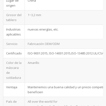
Lugar de
China
origen
Grosor del
1~3,2 mm
tablero
Industrias
nuevas energías, etc.
aplicables
Servicio
Fabricación OEM/ODM
Certificado
ISO-9001:2015, ISO-14001:2015,ISO-13485:2012.UL/CSA
Color de la
Amarillo
máscara
de
soldadura
Ventaja
Mantenemos una buena calidad y un precio competitiv
beneficien
País de
All over the world for