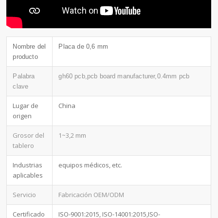
Nombre del
Placa de 0,6 mm
producto
Palabra
gh60 pcb,pcb board manufacturer,0.4mm pcb
clave
Lugar de
China
origen
Grosor del
1~3,2 mm
tablero
Industrias
equipos médicos, etc.
aplicables
Servicio
Fabricación OEM/ODM
Certificado
ISO-9001:2015, ISO-14001:2015,ISO-