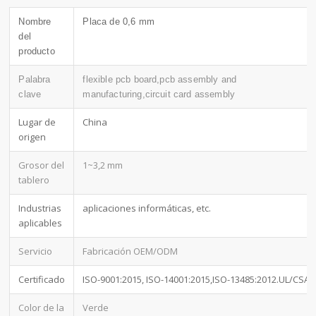
Nombre
Placa de 0,6 mm
del
producto
Palabra
flexible pcb board,pcb assembly and
clave
manufacturing,circuit card assembly
Lugar de
China
origen
Grosor del
1~3,2 mm
tablero
Industrias
aplicaciones informáticas, etc.
aplicables
Servicio
Fabricación OEM/ODM
Certificado
ISO-9001:2015, ISO-14001:2015,ISO-13485:2012.UL/CSA
Color de la
Verde