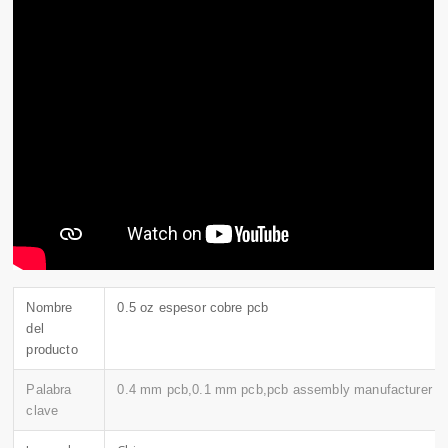
Nombre
0.5 oz espesor cobre pcb
del
producto
Palabra
0.4 mm pcb,0.1 mm pcb,pcb assembly manufacturer
clave