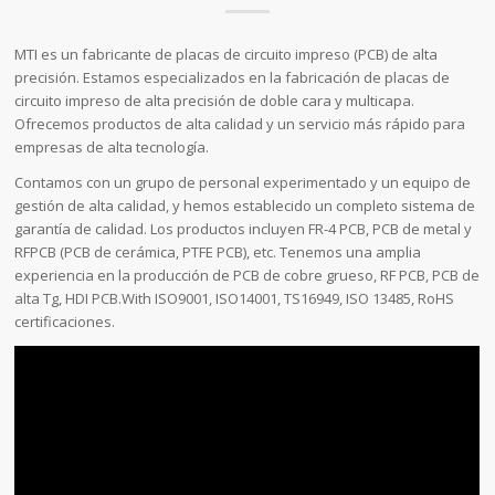
MTI es un fabricante de placas de circuito impreso (PCB) de alta
precisión. Estamos especializados en la fabricación de placas de
circuito impreso de alta precisión de doble cara y multicapa.
Ofrecemos productos de alta calidad y un servicio más rápido para
empresas de alta tecnología.
Contamos con un grupo de personal experimentado y un equipo de
gestión de alta calidad, y hemos establecido un completo sistema de
garantía de calidad. Los productos incluyen FR-4 PCB, PCB de metal y
RFPCB (PCB de cerámica, PTFE PCB), etc. Tenemos una amplia
experiencia en la producción de PCB de cobre grueso, RF PCB, PCB de
alta Tg, HDI PCB.With ISO9001, ISO14001, TS16949, ISO 13485, RoHS
certificaciones.