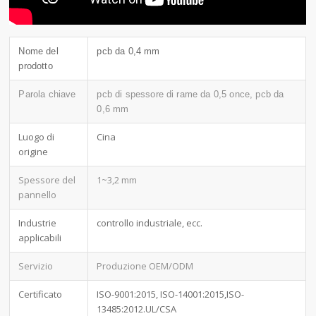
Nome del
pcb da 0,4 mm
prodotto
Parola chiave
pcb di spessore di rame da 0,5 once, pcb da
0,6 mm
Luogo di
Cina
origine
Spessore del
1~3,2 mm
pannello
Industrie
controllo industriale, ecc.
applicabili
Servizio
Produzione OEM/ODM
Certificato
ISO-9001:2015, ISO-14001:2015,ISO-
13485:2012.UL/CSA