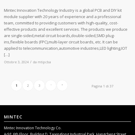
Mintec Innovation Technology Industry is a global PCB and DIY kit
module supplier with 20 years of experience and a professional
team, committed to providing customers with high-quality, cost-
effective products and excellent services. The products we produce
are single-sided,metal circuit boards,double-sided,SMD plug-
ins,flexible boards (FPC),multi-layer circuit boards, etc. It can be
applied to telecommunication,automotive industries,LED lighting,IOT
[…]
/
Ottobre 3, 2024
da
mtipcba
1
2
3
'
"
Pagina 1 di 37
MINTEC
Mintec Innovation Technology Co.
Add: 6th Floor, Building D, Taixinglong Industrial Park, Hangcheng Street,