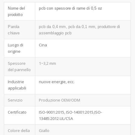
Nome del
pcb con spessore di rame di 0,5 oz
prodotto
Parola
pcb da 0,4 mm, pcb da 0,1 mm, produttore di
chiave
assemblaggio pcb
Luogo di
Cina
origine
Spessore
1~3,2 mm
del pannello
Industrie
nuove energie, ecc.
applicabili
Servizio
Produzione OEM/ODM
Certificato
ISO-9001:2015, ISO-14001:2015,ISO-
13485:2012.UL/CSA
Colore della
Giallo