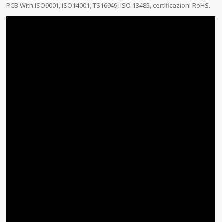
PCB.With ISO9001, ISO14001, TS16949, ISO 13485, certificazioni RoHS.