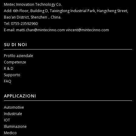
Mintec Innovation Technology Co.
Add: 6th Floor, Building D, Taixinglong Industrial Park, Hangcheng Street,
Bao’an District, Shenzhen，China.
Tel: 0755-23592960
E-mail:
matti.chan@mintecinno.com
vincent@mintecinno.com
SU DI NOI
Profilo aziendale
Competenze
R & D
Supporto
FAQ
APPLICAZIONI
Automotive
Industriale
IOT
Illuminazione
Medico