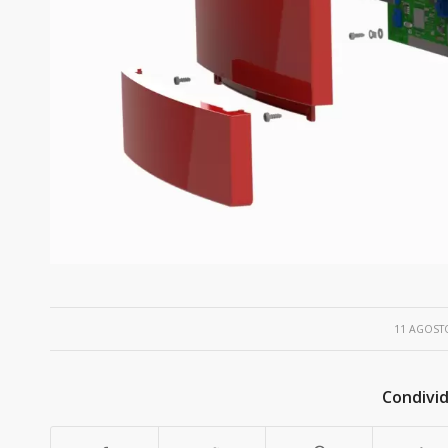
/
11 AGOST
Condivid