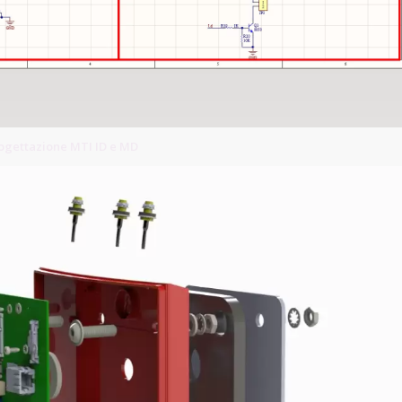
rogettazione MTI ID e MD