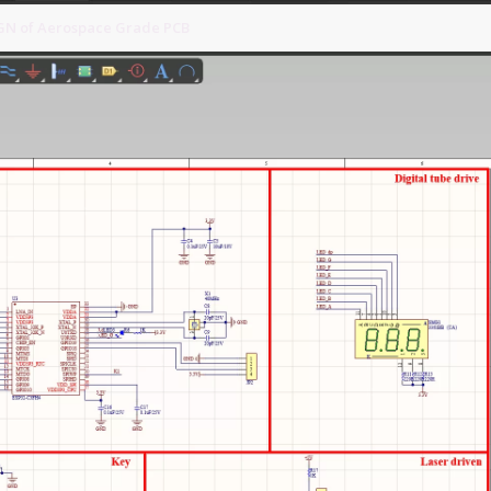
N of Aerospace Grade PCB