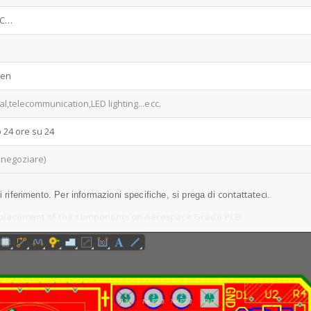
IC…
hen
ial,telecommunication,LED lighting
...ecc.
o 24 ore su 24
 negoziare)
contattateci
di riferimento. Per informazioni specifiche, si prega di
.
 placement of the components on Aerospace Grade PCB.