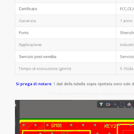
FCC,CE,
Certificato
Garanzia
1 anno
Porto
Shenz
industr
Applicazione
Servizi
Servizio post-vendita
Tempo di esecuzione (giorni)
5-15(da
Si prega di notare
: I dati della tabella sopra riportata sono solo 
This layout shows the exact appearance and