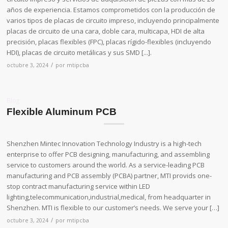
años de experiencia. Estamos comprometidos con la producción de
varios tipos de placas de circuito impreso, incluyendo principalmente
placas de circuito de una cara, doble cara, multicapa, HDI de alta
precisión, placas flexibles (FPC), placas rígido-flexibles (incluyendo
HDI), placas de circuito metálicas y sus SMD [...].
/
octubre 3, 2024
por
mtipcba
Blog
Flexible Aluminum PCB
Shenzhen Mintec Innovation Technology Industry is a high-tech
enterprise to offer PCB designing, manufacturing, and assembling
service to customers around the world. As a service-leading PCB
manufacturing and PCB assembly (PCBA) partner, MTI provids one-
stop contract manufacturing service within LED
lighting,telecommunication,industrial,medical, from headquarter in
Shenzhen. MTI is flexible to our customer’s needs. We serve your […]
/
octubre 3, 2024
por
mtipcba