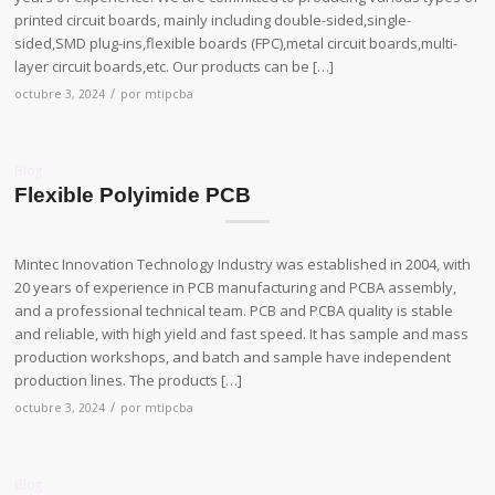
printed circuit boards, mainly including double-sided,single-
sided,SMD plug-ins,flexible boards (FPC),metal circuit boards,multi-
layer circuit boards,etc. Our products can be […]
/
octubre 3, 2024
por
mtipcba
Blog
Flexible Polyimide PCB
Mintec Innovation Technology Industry was established in 2004, with
20 years of experience in PCB manufacturing and PCBA assembly,
and a professional technical team. PCB and PCBA quality is stable
and reliable, with high yield and fast speed. It has sample and mass
production workshops, and batch and sample have independent
production lines. The products […]
/
octubre 3, 2024
por
mtipcba
Blog