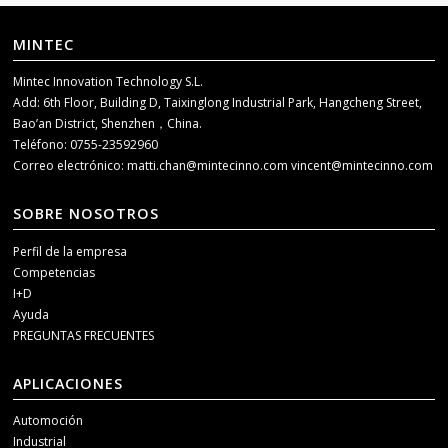
MINTEC
Mintec Innovation Technology S.L.
Add: 6th Floor, Building D, Taixinglong Industrial Park, Hangcheng Street,
Bao’an District, Shenzhen，China.
Teléfono: 0755-23592960
Correo electrónico:
matti.chan@mintecinno.com
vincent@mintecinno.com
SOBRE NOSOTROS
Perfil de la empresa
Competencias
I+D
Ayuda
PREGUNTAS FRECUENTES
APLICACIONES
Automoción
Industrial