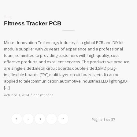
Blog
Fitness Tracker PCB
Mintec Innovation Technology Industry is a global PCB and DIY kit
module supplier with 20 years of experience and a professional
team, committed to providing customers with high-quality, cost-
effective products and excellent services. The products we produce
are single-sided,metal circuit boards,double-sided,SMD plug-
ins,flexible boards (FPC),multi-layer circuit boards, etc. It can be
applied to telecommunication,automotive industries,LED lighting,IOT
[…]
/
octubre 3, 2024
por
mtipcba
1
2
3
'
"
Página 1 de 37