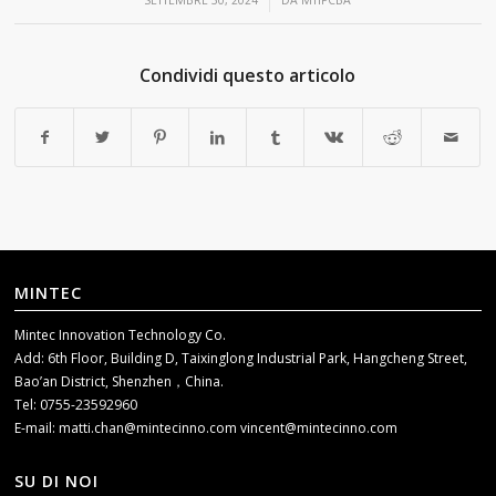
/
SETTEMBRE 30, 2024
DA
MTIPCBA
Condividi questo articolo
MINTEC
Mintec Innovation Technology Co.
Add: 6th Floor, Building D, Taixinglong Industrial Park, Hangcheng Street,
Bao’an District, Shenzhen，China.
Tel: 0755-23592960
E-mail:
matti.chan@mintecinno.com
vincent@mintecinno.com
SU DI NOI