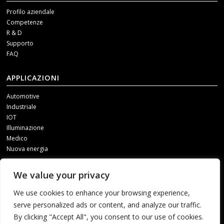
Profilo aziendale
Competenze
R & D
Supporto
FAQ
APPLICAZIONI
Automotive
Industriale
IOT
Illuminazione
Medico
Nuova energia
SOCIAL MEDIA
We value your privacy
Per ricevere i nostri aggiornamenti, contattateci attraverso uno dei
We use cookies to enhance your browsing experience,
seguenti canali.
serve personalized ads or content, and analyze our traffic.
By clicking "Accept All", you consent to our use of cookies.
1