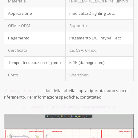
Materiale
FR4/CEM-1/CEM-3/FR1/alluminio
Applicazione
medical,LED lighting…etc
OEM e ODM
Supporto
Pagamento
Pagamento L/C, Paypal...ecc
Certificato
CE, CSA, C-Tick....
Tempo di esecuzione (giorni)
5-15 (da negoziare)
Porto
Shenzhen
Si prega di notare
: I dati della tabella sopra riportata sono solo di
riferimento. Per informazioni specifiche, contattateci.
SCHEMATIC DESIGN of Battery Management PCB