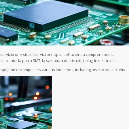
ervizio one-stop. I servizi principali dell'azienda comprendono la
tronici, la patch SMT, la saldatura dei circuiti, il plug-in dei circuiti.
rope)and encompasses various industries, including healthcare,security