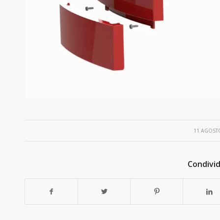
/
11 AGOST
Condivid