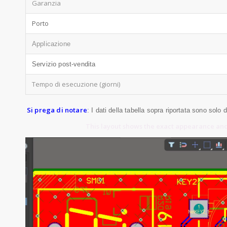
Garanzia
Porto
Applicazione
Servizio post-vendita
Tempo di esecuzione (giorni)
Si prega di notare
: I dati della tabella sopra riportata sono solo 
This layout shows the exact appearance an