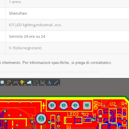
1 anno
Shenzhen
IOT,LED lighting,industrial
...ecc.
Servizio 24 ore su 24
5-15(da negoziare)
contattateci
di riferimento. Per informazioni specifiche, si prega di
.
d placement of the components on Carbon Coated PCB.