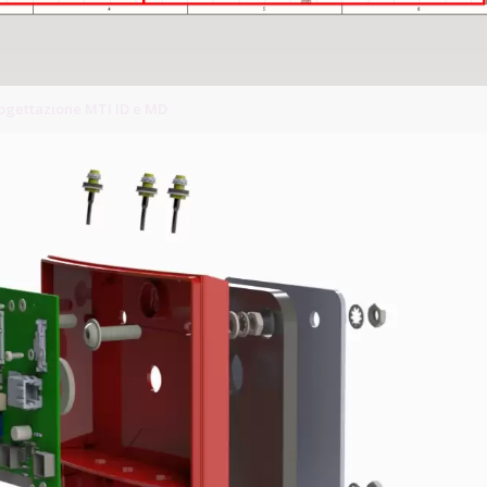
rogettazione MTI ID e MD